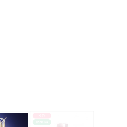
-25%
новинка