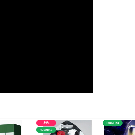
-39%
новинка
новинка