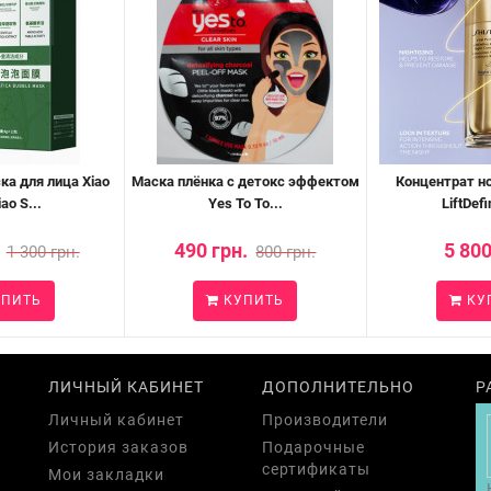
а для лица Xiao
Маска плёнка с детокс эффектом
Концентрат но
ao S...
Yes To To...
LiftDefi
490 грн.
5 800
1 300 грн.
800 грн.
ПИТЬ
КУПИТЬ
КУ
ЛИЧНЫЙ КАБИНЕТ
ДОПОЛНИТЕЛЬНО
Р
Личный кабинет
Производители
История заказов
Подарочные
сертификаты
Мои закладки