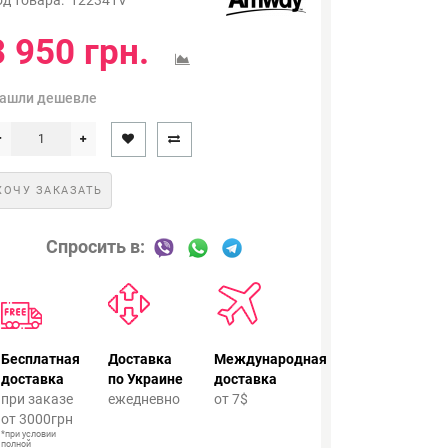
3 950 грн.
ашли дешевле
ХОЧУ ЗАКАЗАТЬ
Спросить в:
Бесплатная
Доставка
Международная
доставка
по Украине
доставка
при заказе
ежедневно
от 7$
от 3000грн
*при условии
полной