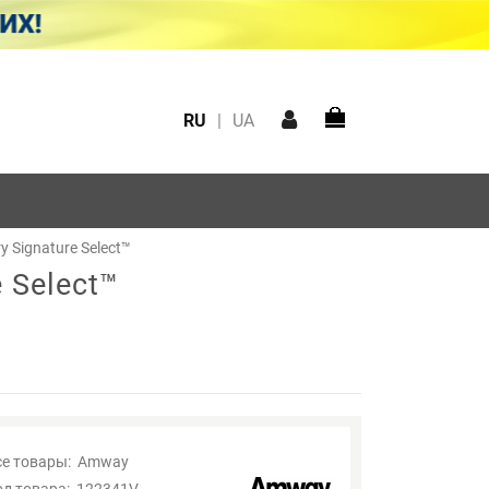
RU
|
UA
 Signature Select™
 Select™
се товары:
Amway
од товара:
122341V