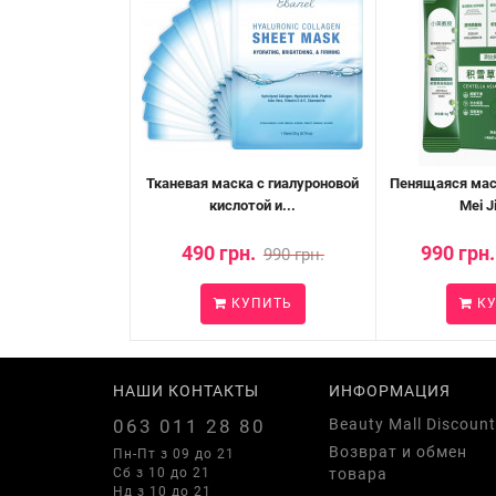
Тканевая маска с гиалуроновой
Пенящаяся маск
кислотой и...
Mei Ji
490 грн.
990 грн.
990 грн.
КУПИТЬ
КУ
НАШИ КОНТАКТЫ
ИНФОРМАЦИЯ
063 011 28 80
Beauty Mall Discount
Возврат и обмен
Пн-Пт з 09 до 21
Сб з 10 до 21
товара
Нд з 10 до 21