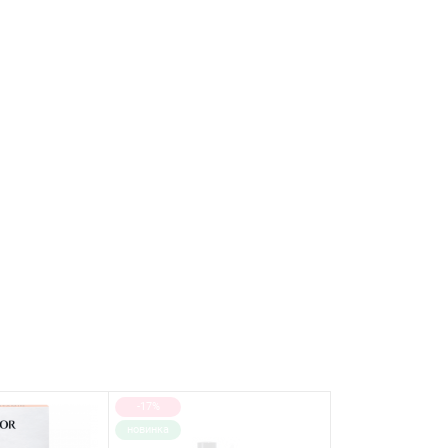
-17%
новинка