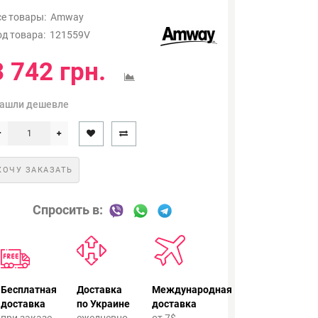
се товары:
Amway
од товара:
121559V
3 742 грн.
ашли дешевле
ХОЧУ ЗАКАЗАТЬ
Спросить в:
Бесплатная
Доставка
Международная
доставка
по Украине
доставка
при заказе
ежедневно
от 7$