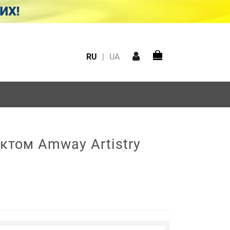
RU
|
UA
том Amway Artistry