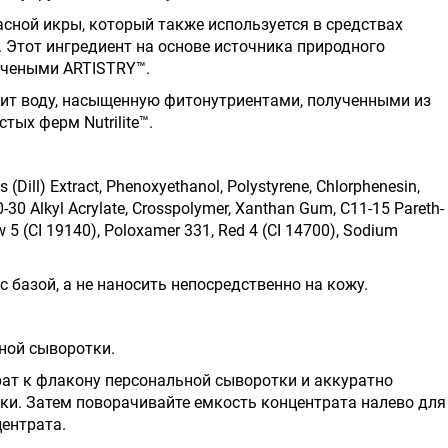
асной икры, который также используется в средствах
Этот ингредиент на основе источника природного
учеными ARTISTRY™.
ит воду, насыщенную фитонутриентами, полученными из
тых ферм Nutrilite™.
(Dill) Extract, Phenoxyethanol, Polystyrene, Chlorphenesin,
-30 Alkyl Acrylate, Crosspolymer, Xanthan Gum, C11-15 Pareth-
ow 5 (CI 19140), Poloxamer 331, Red 4 (CI 14700), Sodium
 базой, а не наносить непосредственно на кожу.
ной сыворотки.
ат к флакону персональной сыворотки и аккуратно
ки. Затем поворачивайте емкость концентрата налево для
центрата.