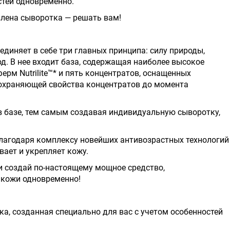
стей одновременно.
влена сыворотка — решать вам!
диняет в себе три главных принципа: силу природы,
д. В нее входит база, содержащая наиболее высокое
ерм Nutrilite™* и пять концентратов, оснащенных
 сохраняющей свойства концентратов до момента
в базе, тем самым создавая индивидуальную сыворотку,
лагодаря комплексу новейших антивозрастных технологий
вает и укрепляет кожу.
оздай по-настоящему мощное средство,
 кожи одновременно!
а, созданная специально для вас с учетом особенностей