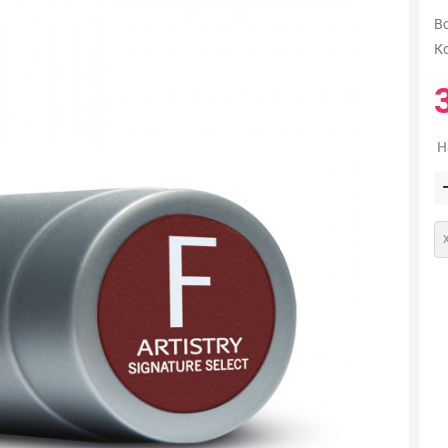
В
К
Н