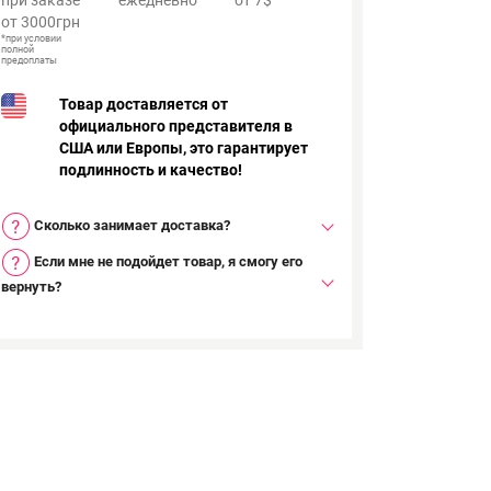
от 3000грн
*при условии
полной
предоплаты
Товар доставляется от
официального представителя в
США или Европы, это гарантирует
подлинность и качество!
Сколько занимает доставка?
Если мне не подойдет товар, я смогу его
вернуть?