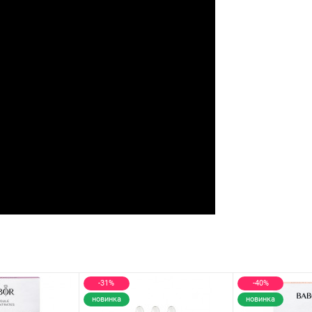
-31%
-40%
новинка
новинка