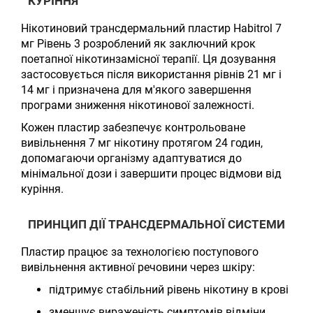
КУРІННЯ
Нікотиновий трансдермальний пластир Habitrol 7
мг Рівень 3 розроблений як заключний крок
поетапної нікотинзамісної терапії. Ця дозування
застосовується після використання рівнів 21 мг і
14 мг і призначена для м'якого завершення
програми зниження нікотинової залежності.
Кожен пластир забезпечує контрольоване
вивільнення 7 мг нікотину протягом 24 годин,
допомагаючи організму адаптуватися до
мінімальної дози і завершити процес відмови від
куріння.
ПРИНЦИП ДІЇ ТРАНСДЕРМАЛЬНОЇ СИСТЕМИ
Пластир працює за технологією поступового
вивільнення активної речовини через шкіру:
підтримує стабільний рівень нікотину в крові
зменшує вираженість симптомів відміни