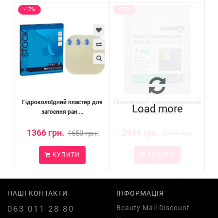
-17%
-20%
Гідроколоїдний пластир для
Нікотиновий трансдермальний
Load more
загоєння ран ...
пластир Habi...
1366 грн.
2944 грн.
1650 грн.
3700 грн.
КУПИТИ
КУПИТИ
НАШІ КОНТАКТИ
ІНФОРМАЦІЯ
063 011 28 80
Beauty Mall Discount