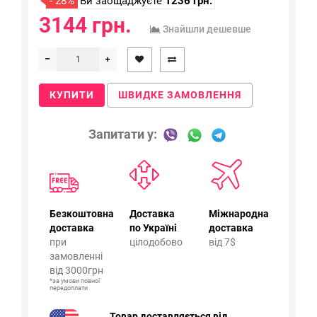
- 28%
Ви заощаджуєте
1236 грн.
3144 грн.
Знайшли дешевше
КУПИТИ
ШВИДКЕ ЗАМОВЛЕННЯ
Запитати у:
Безкоштовна
Доставка
Міжнародна
доставка
по Україні
доставка
при
цілодобово
від 7$
замовленні
від 3000грн
*за умови повної
передоплати
Товар доставляється від