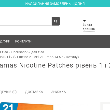
НАДСИЛАННЯ ЗАМОВЛЕНЬ ЩОДНЯ
Заказ
дзвінка
ІДГУКИ
КОНТАКТИ
 тіла
Спецзасоби для тіла
ь 1 і 2 (21 шт по 21 мг і 21 шт по 14 мг нікотину)
mas Nicotine Patches рівень 1 і 
ДГУКІВ (0)
ДОСТАВКА
ЗНИЖКА