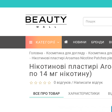
КАТЕГОРІЇ
НОВИНИ
БРЕНДИ
В
Головна
Косметика для догляду
Косметика для
Нікотинові пластирі Aroamas Nicotine Patches рівен
Нікотинові пластирі Aroa
по 14 мг нікотину)
0 відгуків
Написати відгук
/
ВСЕ ПРО ТОВАР
ХАРАКТЕРИСТИКИ
ВІ