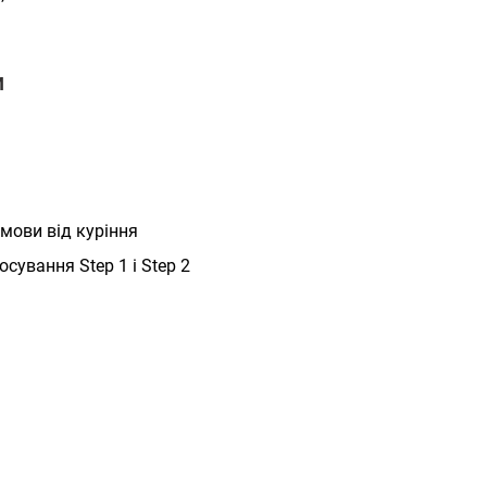
И
мови від куріння
сування Step 1 і Step 2