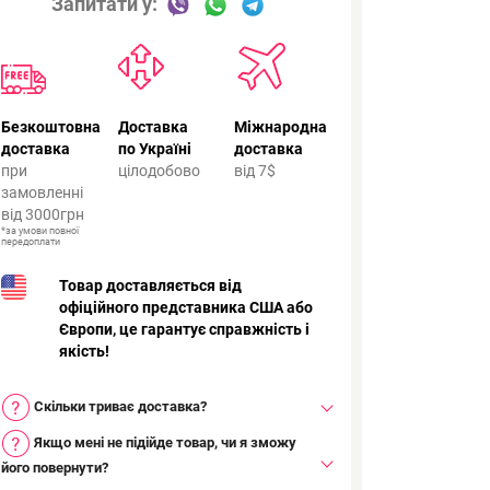
Запитати у:
Безкоштовна
Доставка
Міжнародна
доставка
по Україні
доставка
при
цілодобово
від 7$
замовленні
від 3000грн
*за умови повної
передоплати
Товар доставляється від
офіційного представника США або
Європи, це гарантує справжність і
якість!
Скільки триває доставка?
Якщо мені не підійде товар, чи я зможу
його повернути?