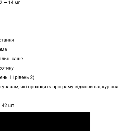
 2 — 14 мг
стання
ема
альні саше
котину
нь 1 і рівень 2)
тувачам, які проходять програму відмови від куріння
: 42 шт