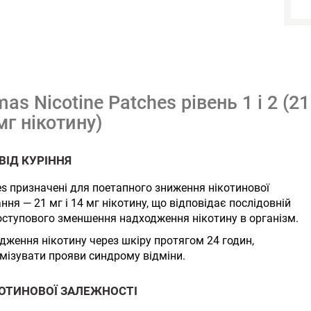
as Nicotine Patches рівень 1 і 2 (21
мг нікотину)
ВІД КУРІННЯ
hes призначені для поетапного зниження нікотинової
ння — 21 мг і 14 мг нікотину, що відповідає послідовній
 поступового зменшення надходження нікотину в організм.
ження нікотину через шкіру протягом 24 годин,
імізувати прояви синдрому відміни.
ОТИНОВОЇ ЗАЛЕЖНОСТІ