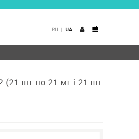
RU
|
UA
2 (21 шт по 21 мг і 21 шт