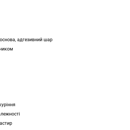
основа, адгезивний шар
бником
куріння
алежності
ластир