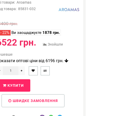
і товари:
Aroamas
од товара:
85831-032
8400 грн.
- 22%
Ви заощаджуєте
1878 грн.
6522 грн.
Знайшли
ешевше
оказати оптові ціни від 6196 грн.
КУПИТИ
ШВИДКЕ ЗАМОВЛЕННЯ