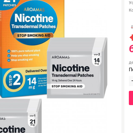
Ус
К
д
П