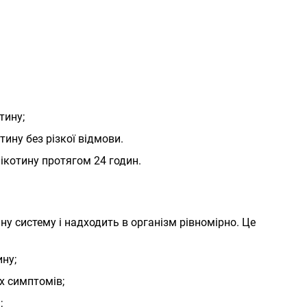
тину;
ину без різкої відмови.
ікотину протягом 24 годин.
у систему і надходить в організм рівномірно. Це
ину;
х симптомів;
;