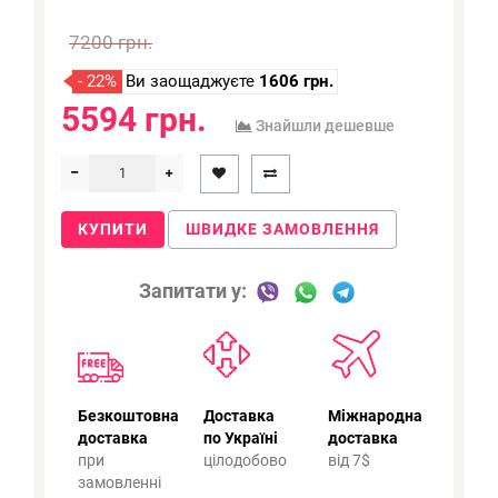
7200 грн.
- 22%
Ви заощаджуєте
1606 грн.
5594 грн.
Знайшли дешевше
КУПИТИ
ШВИДКЕ ЗАМОВЛЕННЯ
Запитати у:
Безкоштовна
Доставка
Міжнародна
доставка
по Україні
доставка
при
цілодобово
від 7$
замовленні