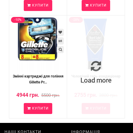
КУПИТИ
КУПИТИ
-10%
-28%
Змінні картриджі для гоління
Чоловічий гель-кондиціонер
Load more
Gillette Pr...
для гоління т...
4944 грн.
2755 грн.
5500 грн.
3800 грн.
КУПИТИ
КУПИТИ
НАШІ КОНТАКТИ
ІНФОРМАЦІЯ