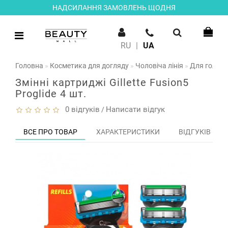
НАДСИЛАННЯ ЗАМОВЛЕНЬ ЩОДНЯ
RU
|
UA
Головна
Косметика для догляду
Чоловіча лінія
Для голінн
Змінні картриджі Gillette Fusion5
Proglide 4 шт.
0 відгуків
Написати відгук
/
ВСЕ ПРО ТОВАР
ХАРАКТЕРИСТИКИ
ВІДГУКІВ (0)