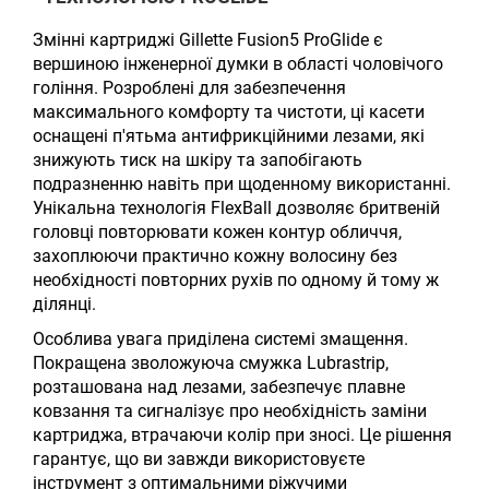
Змінні картриджі Gillette Fusion5 ProGlide є
вершиною інженерної думки в області чоловічого
гоління. Розроблені для забезпечення
максимального комфорту та чистоти, ці касети
оснащені п'ятьма антифрикційними лезами, які
знижують тиск на шкіру та запобігають
подразненню навіть при щоденному використанні.
Унікальна технологія FlexBall дозволяє бритвеній
головці повторювати кожен контур обличчя,
захоплюючи практично кожну волосину без
необхідності повторних рухів по одному й тому ж
ділянці.
Особлива увага приділена системі змащення.
Покращена зволожуюча смужка Lubrastrip,
розташована над лезами, забезпечує плавне
ковзання та сигналізує про необхідність заміни
картриджа, втрачаючи колір при зносі. Це рішення
гарантує, що ви завжди використовуєте
інструмент з оптимальними ріжучими