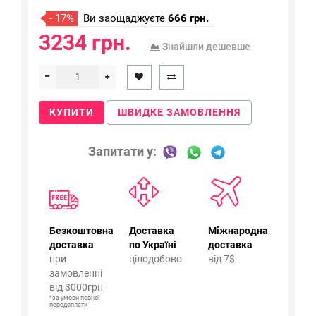
- 17%
Ви заощаджуєте
666 грн.
3234 грн.
Знайшли дешевше
КУПИТИ
ШВИДКЕ ЗАМОВЛЕННЯ
Запитати у:
Безкоштовна
Доставка
Міжнародна
доставка
по Україні
доставка
при
цілодобово
від 7$
замовленні
від 3000грн
*за умови повної
передоплати