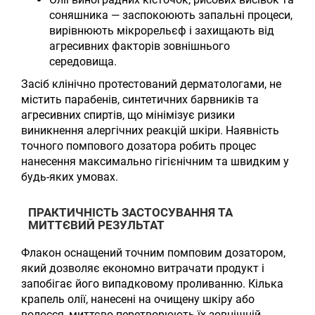
соняшника — заспокоюють запальні процеси,
вирівнюють мікрорельєф і захищають від
агресивних факторів зовнішнього
середовища.
Засіб клінічно протестований дерматологами, не
містить парабенів, синтетичних барвників та
агресивних спиртів, що мінімізує ризики
виникнення алергічних реакцій шкіри. Наявність
точного помпового дозатора робить процес
нанесення максимально гігієнічним та швидким у
будь-яких умовах.
ПРАКТИЧНІСТЬ ЗАСТОСУВАННЯ ТА
МИТТЄВИЙ РЕЗУЛЬТАТ
Флакон оснащений точним помповим дозатором,
який дозволяє економно витрачати продукт і
запобігає його випадковому проливанню. Кілька
крапель олії, нанесені на очищену шкіру або
волосся, миттєво перетворюють їх зовнішній