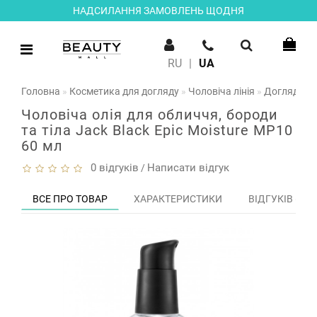
НАДСИЛАННЯ ЗАМОВЛЕНЬ ЩОДНЯ
RU
|
UA
Головна
Косметика для догляду
Чоловіча лінія
Догляд за 
Чоловіча олія для обличчя, бороди
та тіла Jack Black Epic Moisture MP10
60 мл
0 відгуків
Написати відгук
/
ВСЕ ПРО ТОВАР
ХАРАКТЕРИСТИКИ
ВІДГУКІВ (0)