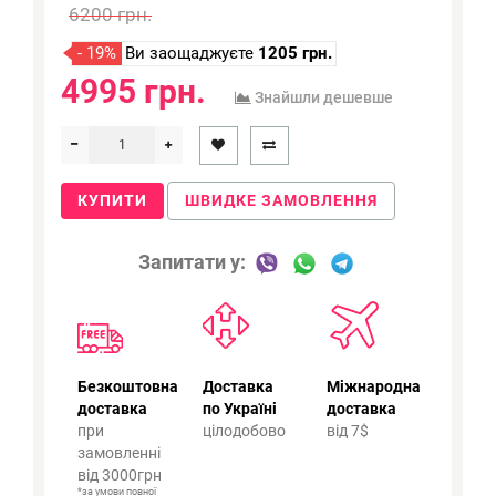
6200 грн.
- 19%
Ви заощаджуєте
1205 грн.
4995 грн.
Знайшли дешевше
КУПИТИ
ШВИДКЕ ЗАМОВЛЕННЯ
Запитати у:
Безкоштовна
Доставка
Міжнародна
доставка
по Україні
доставка
при
цілодобово
від 7$
замовленні
від 3000грн
*за умови повної