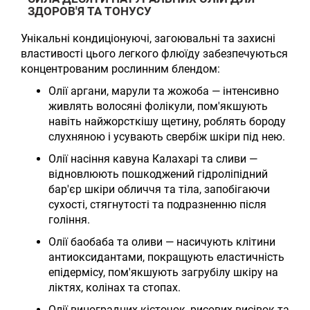
ЗДОРОВ'Я ТА ТОНУСУ
Унікальні кондиціонуючі, загоювальні та захисні
властивості цього легкого флюїду забезпечуються
концентрованим рослинним блендом:
Олії аргани, марули та жожоба — інтенсивно
живлять волосяні фолікули, пом'якшують
навіть найжорсткішу щетину, роблять бороду
слухняною і усувають свербіж шкіри під нею.
Олії насіння кавуна Калахарі та сливи —
відновлюють пошкоджений гідроліпідний
бар'єр шкіри обличчя та тіла, запобігаючи
сухості, стягнутості та подразненню після
гоління.
Олії баобаба та оливи — насичують клітини
антиоксидантами, покращують еластичність
епідермісу, пом'якшують загрубілу шкіру на
ліктях, колінах та стопах.
Олії виноградних кісточок, рисових висівок та