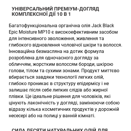
УНІВЕРСАЛЬНИЙ ПРЕМІУМ-ДОГЛЯД
КОМПЛЕКСНОЇ ДІЇ 10 В 1
Багатофункціональна органічна олія Jack Black
Epic Moisture MP10 є високоефективним засобом
для інтенсивного зволоження, живлення та
глибокого відновлення чоловічої шкіри та волосся.
Інноваційна безмасляна на дотик формула
розроблена для одночасного догляду за
обличчям, жорстким волоссям бороди, шкірою
голови, тілом та сухими зонами. Продукт миттєво
вбирається завдяки технології легких олій,
глибоко проникає в структуру епідермісу і не
залишає після себе липких слідів або жирної
плівки. Це ідеальне рішення для чоловіків, які
цінують лаконічність у догляді, замінюючи собою
відразу кілька косметичних продуктів у дорожній
несесері або на полиці у ванній кімнаті.
СИЛА ДЕСЯТИ НАТУРАЛЬНИХ ОЛІЙ ДЛЯ