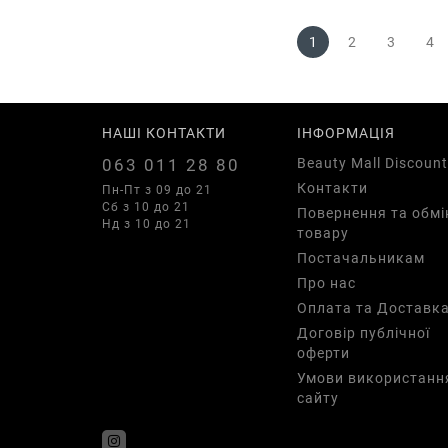
1
2
3
4
НАШІ КОНТАКТИ
ІНФОРМАЦІЯ
063 011 28 80
Beauty Mall Discount
Контакти
Пн-Пт з 09 до 21
Сб з 10 до 21
Повернення та обмі
Нд з 10 до 21
товару
Постачальникам
Про нас
Оплата та Доставк
Договір публічної
оферти
Умови використанн
сайту