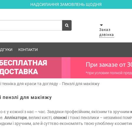
НАДСИЛАННЯ ЗАМОВЛЕНЬ ЩОДНЯ
Заказ
дзвінка
ІДГУКИ
КОНТАКТИ
і техніка для краси та догляду
Пензлі для макіяжу
і пензлі для макіяжу
 є у кожної з нас – час. Завдяки професійним, якісним та зручним
е.
Аплікатори
, великі кисті,
спонжі
і тонкі пензлики – незамінні пом
дким і зручним, але й суттєво економлять твою улюблену косметик