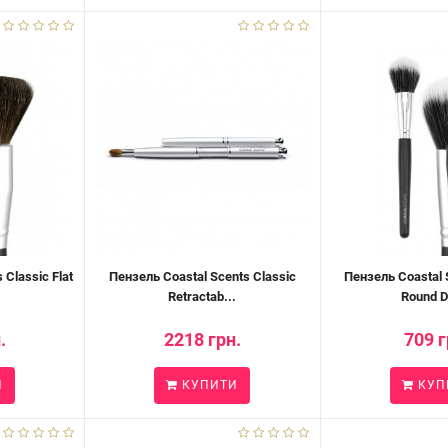
 Classic Flat
Пензель Coastal Scents Classic
Пензель Coastal 
Retractab...
Round D
.
2218 грн.
709 г
И
КУПИТИ
КУП