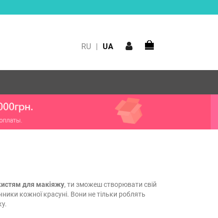
RU
|
UA
кистям для макіяжу
, ти зможеш створювати свій
ічники кожної красуні. Вони не тільки роблять
у.