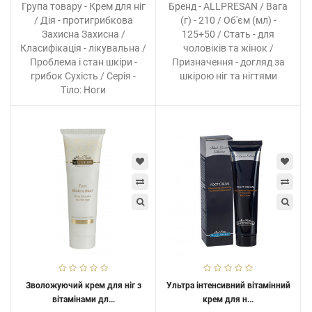
Група товару - Крем для ніг
Бренд - ALLPRESAN / Вага
/ Дія - протигрибкова
(г) - 210 / Об'єм (мл) -
Захисна Захисна /
125+50 / Стать - для
Класифікація - лікувальна /
чоловіків та жінок /
Проблема і стан шкіри -
Призначення - догляд за
грибок Сухість / Серія -
шкірою ніг та нігтями
Тіло: Ноги
Зволожуючий крем для ніг з
Ультра інтенсивний вітамінний
вітамінами дл...
крем для н...