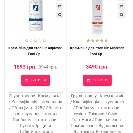
Крем-піна для стоп ніг Allpresan
Крем-піна для стоп ніг Allpresan
Foot Sp...
Foot Sp...
1893 грн.
3490 грн.
3944 грн.
КУПИТИ
КУПИТИ
Група товару - Крем для ніг
Група товару - Крем для ніг
/ Класифікація - лікувальна
/ Класифікація - лікувальна
/ Об'єм (мл) - 125 / Область
/ Проблема і стан шкіри -
застосування - стопи /
сухість Тріщини / Серія -
Проблема і стан шкіри -
Тіло: Ноги / Призначення -
Сухість Тріщини
Пом'якшення: Відновлення:
Діабетична стопа
Від тріщин: Від запалень