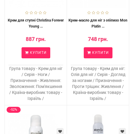
Крем для ступні Christina Forever
Крем-масло для ніг з обіпихо Mon
Young ...
Platin ...
887 грн.
748 грн.
КУПИТИ
КУПИТИ
Група товару - Крем для ніг
Група товару - Крем для ніг:
/ Серія - Ноги /
Олія для ніг / Серія - Догляд
Призначення - Живлення:
за ногами / Призначення -
Зволоження: Пом'якшення
Проти тріщин: Живлення /
/ Країна-виробник товару -
Країна-виробник товару -
Ізраїль /
Ізраїль /
-52%