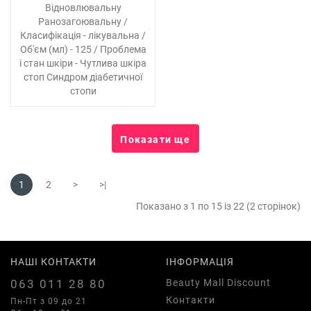
Відновлювальну
Ранозагоювальну /
Класифікація - лікувальна /
Об'єм (мл) - 125 / Проблема
і стан шкіри - Чутлива шкіра
стоп Синдром діабетичної
стопи
Показати ще
1
2
>
>|
Показано з 1 по 15 із 22 (2 сторінок)
НАШІ КОНТАКТИ
ІНФОРМАЦІЯ
063 011 28 80
Beauty Mall Discount
Контакти
Пн-Пт з 09 до 21