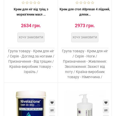
Крем для ніг від тріщ з
Крем для стоп Allpresan 4 ліідний,
моркв'яним масл ...
дляхи...
2634 грн.
2973 грн.
ХОЧУ ЗАМОВИТИ
ХОЧУ ЗАМОВИТИ
Група товару - Крем для ніг
Група товару - Крем для ніг
/ Серія - Догляд за ногами /
/ Серія - Ноги /
Призначення - Від тріщин /
Призначення - Живлення:
Країна-виробник товару -
Зволоження: Захист від
Ізраїль /
поту / Країна-виробник
товару - Німеччина /