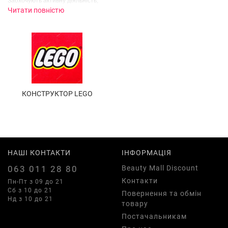
Заохочують активну діяльність;
Читати повністю
Допомагають моделювати сцени з «дорослого життя»;
Об'єднують діточок одного віку, надаючи тим самим позитивне значення
на соціальне становлення дитини;
Навчають;
Розвиваючі іграшки допомагають батькам навчити дитину кольорам,
літерам, цифр. Від перших іграшок малюк отримує перші знання про
світ, в якому він живе;
КОНСТРУКТОР LEGO
Розвивають дрібну моторику.
НАШІ КОНТАКТИ
ІНФОРМАЦІЯ
063 011 28 80
Beauty Mall Discount
Контакти
Пн-Пт з 09 до 21
Сб з 10 до 21
Повернення та обмін
Нд з 10 до 21
товару
Постачальникам