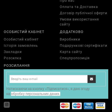
Про нас
Оплата та Доставка
Договір публічної оферти
Умови використання
сайту
ОСОБИСТИЙ КАБІНЕТ
ДОДАТКОВО
Особистий кабінет
Виробники
Історія замовлень
Подарункові сертифікати
Закладки
Карта сайту
Розсилка
Спецпропозиція
РОЗСИЛАННЯ
Натискаючи на кнопку «Підписатися», я даю згоду
на
обробку персональних даних.