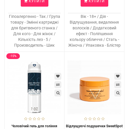
КУПИТИ
КУПИТИ
Гіпоалергенно - Так / Група
Вік - 18+ / Дія -
товару - Змінні картриджі
Відлущування, видалення
для бритвеного станка /
волосків / Додатковий
Для кого - Для жінок /
ефект - Поліпшення
Кількість лез - 5 /
кольору обличчя / Стать -
Производитель - Шик
Жіноча / Упаковка - Блістер
-15%
Чоловічий гель для гоління
Відлущуючі подушечки SweetSpot