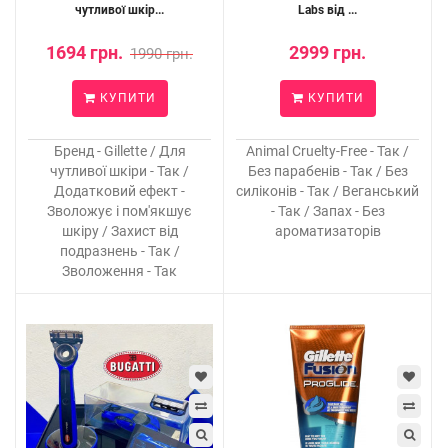
чутливої шкір...
Labs від ...
1694 грн.
2999 грн.
1990 грн.
КУПИТИ
КУПИТИ
Бренд - Gillette / Для
Animal Cruelty-Free - Так /
чутливої шкіри - Так /
Без парабенів - Так / Без
Додатковий ефект -
силіконів - Так / Веганський
Зволожує і пом'якшує
- Так / Запах - Без
шкіру / Захист від
ароматизаторів
подразнень - Так /
Зволоження - Так