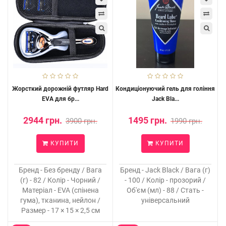
Жорсткий дорожній футляр Hard
Кондиціонуючий гель для гоління
EVA для бр...
Jack Bla...
2944 грн.
1495 грн.
3900 грн.
1990 грн.
КУПИТИ
КУПИТИ
Бренд - Без бренду / Вага
Бренд - Jack Black / Вага (г)
(г) - 82 / Колір - Чорний /
- 100 / Колір - прозорий /
Матеріал - EVA (спінена
Об'єм (мл) - 88 / Стать -
гума), тканина, нейлон /
універсальний
Размер - 17 × 15 × 2,5 см