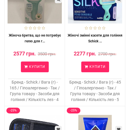
Жіноча бритва, що не потребує
Жіночі змінні касети для гоління
гелю для г...
Schick ...
2577 грн.
2277 грн.
3500 грн.
2700 грн.
КУПИТИ
КУПИТИ
Бренд - Schick / Вага (г) -
Бренд - Schick / Вага (г) - 45
165 / Гіпоалергенно - Так /
/ Гіпоалергенно - Так /
Група товару - Засоби для
Група товару - Засоби для
гоління / Кількість лез - 4
гоління / Кількість лез - 5
-25%
-25%