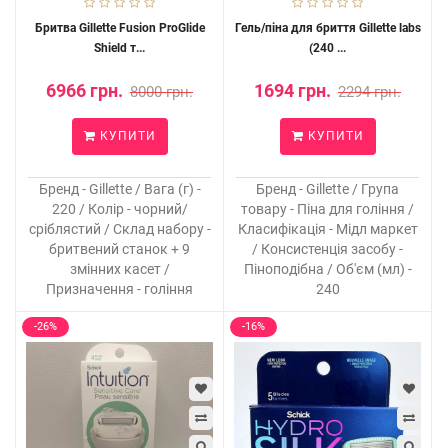
Бритва Gillette Fusion ProGlide
Гель/піна для бриття Gillette labs
Shield т...
(240 ...
6966 грн.
1694 грн.
8000 грн.
2294 грн.
КУПИТИ
КУПИТИ
Бренд - Gillette / Вага (г) -
Бренд - Gillette / Група
220 / Колір - чорний/
товару - Піна для гоління /
сріблястий / Склад набору -
Класифікація - Мідл маркет
бритвений станок + 9
/ Консистенція засобу -
змінних касет /
Піноподібна / Об'єм (мл) -
Призначення - гоління
240
-26%
-16%