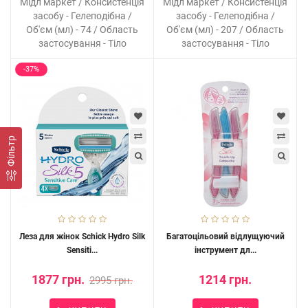
Мідл маркет / Консистенція
Мідл маркет / Консистенція
засобу - Гелеподібна /
засобу - Гелеподібна /
Об'єм (мл) - 74 / Область
Об'єм (мл) - 207 / Область
застосування - Тіло
застосування - Тіло
-37%
Фільтр
Леза для жінок Schick Hydro Silk
Багатоцільовий відлущуючий
Sensiti...
інструмент дл...
1877 грн.
1214 грн.
2995 грн.