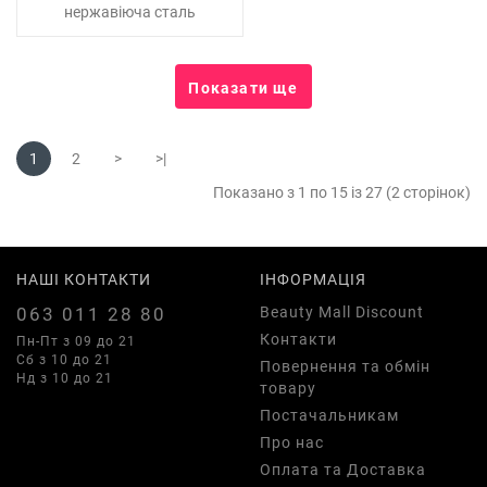
нержавіюча сталь
Показати ще
1
2
>
>|
Показано з 1 по 15 із 27 (2 сторінок)
НАШІ КОНТАКТИ
ІНФОРМАЦІЯ
063 011 28 80
Beauty Mall Discount
Контакти
Пн-Пт з 09 до 21
Сб з 10 до 21
Повернення та обмін
Нд з 10 до 21
товару
Постачальникам
Про нас
Оплата та Доставка