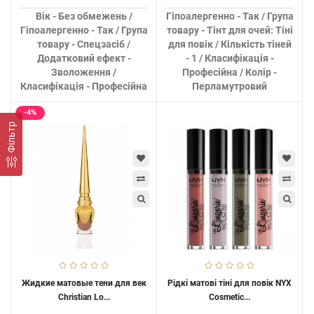
Вік - Без обмежень /
Гіпоалергенно - Так / Група
Гіпоалергенно - Так / Група
товару - Тінт для очей: Тіні
товару - Спецзасіб /
для повік / Кількість тіней
Додатковий ефект -
- 1 / Класифікація -
Зволоження /
Професійна / Колір -
Класифікація - Професійна
Перламутровий
-4%
Фільтр
Жидкие матовые тени для век
Рідкі матові тіні для повік NYX
Christian Lo...
Cosmetic...