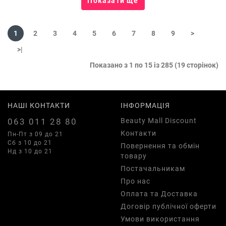
Показати ще
1
2
3
4
5
6
7
8
9
>
>|
Показано з 1 по 15 із 285 (19 сторінок)
НАШІ КОНТАКТИ
ІНФОРМАЦІЯ
063 011 28 80
Beauty Mall Discount
Контакти
Пн-Пт з 09 до 21
Сб з 10 до 21
Повернення та обмін
Нд з 10 до 21
товару
Постачальникам
Про нас
Оплата та Доставка
Договір публічної оферти
Умови використання