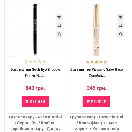
База під тіні Gosh Eye Shadow
База під тіні Vivienne Sabo Base
Primer Nud...
Constan...
843 грн.
245 грн.
КУПИТИ
КУПИТИ
Група товару - База під тіні
Група товару - База під тіні
/ Серія - Очі / Країна-
/ Класифікація - мас
виробник товару - Данія /
маркет / Консистенція