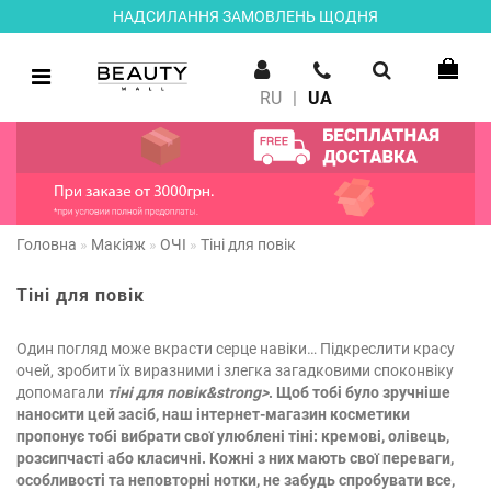
НАДСИЛАННЯ ЗАМОВЛЕНЬ ЩОДНЯ
RU
|
UA
Головна
Макіяж
ОЧІ
Тіні для повік
Тіні для повік
Один погляд може вкрасти серце навіки… Підкреслити красу
очей, зробити їх виразними і злегка загадковими споконвіку
допомагали
тіні для повік&strong>
. Щоб тобі було зручніше
наносити цей засіб, наш інтернет-магазин косметики
пропонує тобі вибрати свої улюблені тіні: кремові, олівець,
розсипчасті або класичні. Кожні з них мають свої переваги,
особливості та неповторні нотки, не забудь спробувати все,