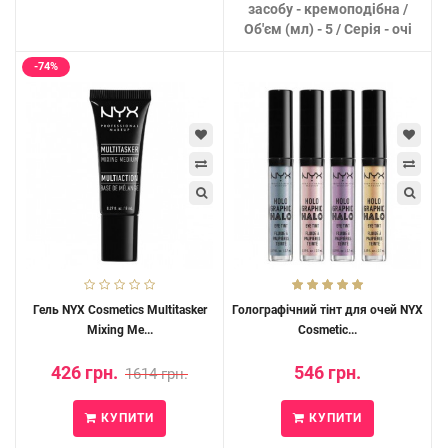
засобу - кремоподібна /
Об'єм (мл) - 5 / Серія - очі
-74%
Гель NYX Cosmetics Multitasker
Голографічний тінт для очей NYX
Mixing Me...
Cosmetic...
426 грн.
546 грн.
1614 грн.
КУПИТИ
КУПИТИ