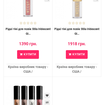
Рідкі тіні для повік Stila Iridescent
Рідкі тіні для повік Stila Iridescent
Gl...
Gl...
1390 грн.
1918 грн.
КУПИТИ
КУПИТИ
Країна-виробник товару -
Країна-виробник товару -
США /
США /