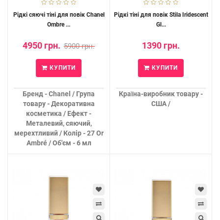
Рідкі сяючі тіні для повік Chanel
Рідкі тіні для повік Stila Iridescent
Ombre ...
Gl...
4950 грн.
1390 грн.
5900 грн.
КУПИТИ
КУПИТИ
Бренд - Chanel / Група
Країна-виробник товару -
товару - Декоративна
США /
косметика / Ефект -
Металевий, сяючий,
мерехтливий / Колір - 27 Or
Ambré / Об'єм - 6 мл