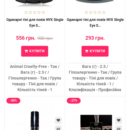
Одинарні тіні для повік NYX Single
Одинарні тіні для повік NYX Single
Eye S...
Eye S...
556 грн.
293 грн.
900 грн.
КУПИТИ
КУПИТИ
Animal Cruelty-Free - Так /
Вага (г) - 2.5 /
Вага (г) - 2.5 г /
Гіпоалергенно - Так / Група
Гіпоалергенно - Так / Група
товару - Тіні для повік /
товару - Тіні для повік /
Кількість тіней - 1 /
Кількість тіней - 1
Класифікація - Професійна
-30%
-27%