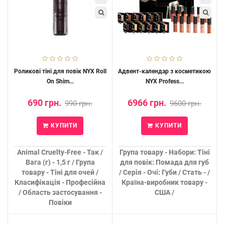
Роликові тіні для повік NYX Roll
Адвент-календар з косметикою
On Shim...
NYX Profess...
690 грн.
6966 грн.
990 грн.
9600 грн.
КУПИТИ
КУПИТИ
Animal Cruelty-Free - Так /
Група товару - Набори: Тіні
Вага (г) - 1,5 г / Група
для повік: Помада для губ
товару - Тіні для очей /
/ Серія - Очі: Губи / Стать - /
Класифікація - Професійна
Країна-виробник товару -
/ Область застосування -
США /
Повіки