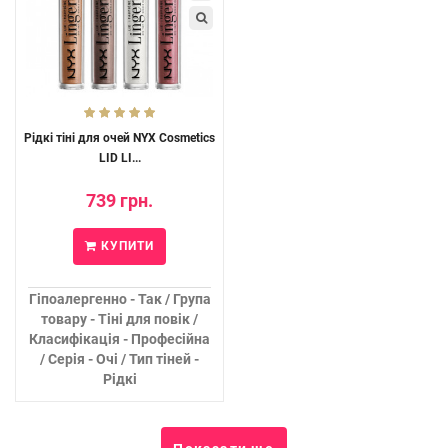
Рідкі тіні для очей NYX Cosmetics
LID LI...
739 грн.
КУПИТИ
Гіпоалергенно - Так / Група
товару - Тіні для повік /
Класифікація - Професійна
/ Серія - Очі / Тип тіней -
Рідкі