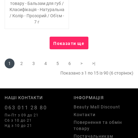
товару - Бальзам для губ /
Класифікація - Натуральна
/ Колір - Прозорий / Об'єм -
7 г
Показати ще
1
2
3
4
5
6
>
>|
Показано з 1 по 15 із 90 (6 сторінок)
НАШІ КОНТАКТИ
ІНФОРМАЦІЯ
063 011 28 80
Beauty Mall Discount
Контакти
Пн-Пт з 09 до 21
Сб з 10 до 21
Повернення та обмін
Нд з 10 до 21
товару
Постачальникам