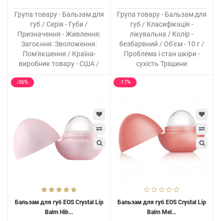
Група товару - Бальзам для
Група товару - Бальзам для
губ / Серія - Губи /
губ / Класифікація -
Призначення - Живлення:
лікувальна / Колір -
Загоєння: Зволоження:
безбарвний / Об'єм - 10 г /
Пом'якшення / Країна-
Проблема і стан шкіри -
виробник товару - США /
сухість Тріщини
-36%
-17%
Бальзам для губ EOS Crystal Lip
Бальзам для губ EOS Crystal Lip
Balm Hib...
Balm Mel...