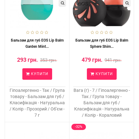
Бальзам для губ EOS Lip Balm
Бальзам для губ EOS Lip Balm
Garden Mint...
Sphere Shim...
293 грн.
479 грн.
353 грн.
941 грн.
КУПИТИ
КУПИТИ
Гіпоалергенно - Так / Група
Вага (г) - 7 / Гіпоалергенно -
товару - Бальзам для губ /
Так / Група товару -
Класифікація - Натуральна
Бальзам для губ /
/ Колір - Прозорий / Об'єм -
Класифікація - Натуральна
7 г
/ Колір - Кораловий
-32%