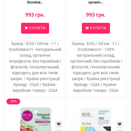
Snowbal...
органіч...
993 грн.
993 грн.
КУПИТИ
КУПИТИ
Бренд - EOS / Об'єм - 7 г /
Бренд - EOS / Об'єм - 7 г /
Особливості - Натуральний
Особливості - 100%
склад, органічні
натуральний склад,
інгредієнти, без парабенів і
органічний, без парабенів і
фталатів, гіпоалергенний,
фталатів, гіпоалергенний,
підходить для всіх типів
підходить для всіх типів
шкіри. / Країна реєстрації
шкіри / Країна реєстрації
бренду - США / Країна-
бренду - США / Країна-
виробник товару - США
виробник товару - США
-20%