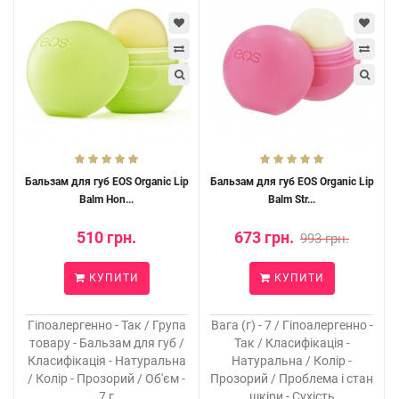
Бальзам для губ EOS Organic Lip
Бальзам для губ EOS Organic Lip
Balm Hon...
Balm Str...
510 грн.
673 грн.
993 грн.
КУПИТИ
КУПИТИ
Гіпоалергенно - Так / Група
Вага (г) - 7 / Гіпоалергенно -
товару - Бальзам для губ /
Так / Класифікація -
Класифікація - Натуральна
Натуральна / Колір -
/ Колір - Прозорий / Об'єм -
Прозорий / Проблема і стан
7 г
шкіри - Сухість