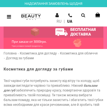
НАДСИЛАННЯ ЗАМОВЛЕНЬ ЩОДНЯ
RU
|
UA
Головна
Косметика для догляду
Косметика для обличчя
Догляд за губами
Косметика для догляду за губами
Твої чарівні губи потребують захисту від вітру та холоду, щоб
завжди виглядати чарівно та привабливо. Ніжний
бальзам
для губ
забезпечить природну красу, повертаючи здоров'я та
привабливість твоїй посмішці. Ти також можеш вибрати
бальзам-помаду, яка не тільки захистить і збагатить твої губки
всіма необхідними для краси речовинами, але й зробить твій