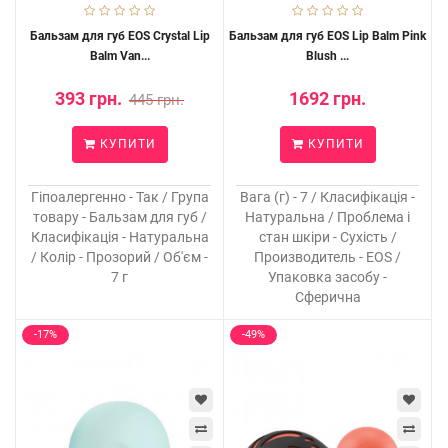
Бальзам для губ EOS Crystal Lip
Бальзам для губ EOS Lip Balm Pink
Balm Van...
Blush ...
393 грн.
1692 грн.
445 грн.
КУПИТИ
КУПИТИ
Гіпоалергенно - Так / Група
Вага (г) - 7 / Класифікація -
товару - Бальзам для губ /
Натуральна / Проблема і
Класифікація - Натуральна
стан шкіри - Сухість /
/ Колір - Прозорий / Об'єм -
Производитель - EOS /
7 г
Упаковка засобу -
Сферична
-17%
-49%