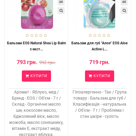
Бальзам EOS Natural Shea Lip Balm
Бальзам для губ "Алое" EOS Aloe
з екст...
Active L...
793 грн.
719 грн.
992 грн.
КУПИТИ
КУПИТИ
Аромат - Яблуко, мед /
Гіпоалергенно - Так / Група
Бренд - EOS / Об'єм - 7 г /
товару - Бальзам для губ /
Склад - Органічне масло
Класифікація - натуральна
ши, кокосове масло,
/ Об'єм - 7 г / Проблема і
бджолиний віск, масло
стан шкіри - сухість
жожоба, масло соняшнику,
вітамін Е, екстракт меду,
екстракт яблука,