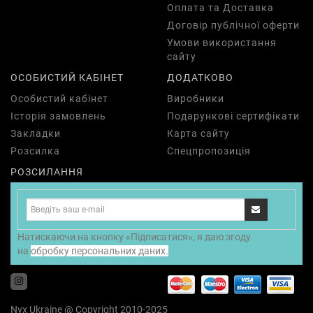
Оплата та Доставка
Договір публічної оферти
Умови використання
сайту
ОСОБИСТИЙ КАБІНЕТ
ДОДАТКОВО
Особистий кабінет
Виробники
Історія замовлень
Подарункові сертифікати
Закладки
Карта сайту
Розсилка
Спецпропозиція
РОЗСИЛАННЯ
Натискаючи на кнопку «Підписатися», я даю згоду
на
обробку персональних даних.
Nyx Ukraine @ Copyright 2010-2025