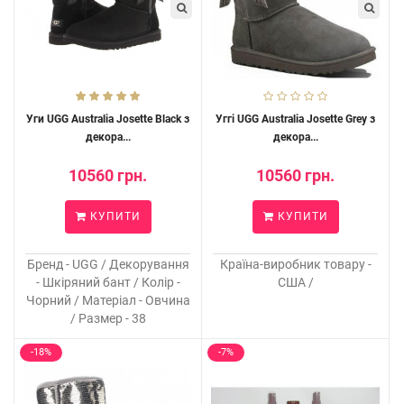
Уги UGG Australia Josette Black з
Уггі UGG Australia Josette Grey з
декора...
декора...
10560 грн.
10560 грн.
КУПИТИ
КУПИТИ
Бренд - UGG / Декорування
Країна-виробник товару -
- Шкіряний бант / Колір -
США /
Чорний / Матеріал - Овчина
/ Размер - 38
-18%
-7%