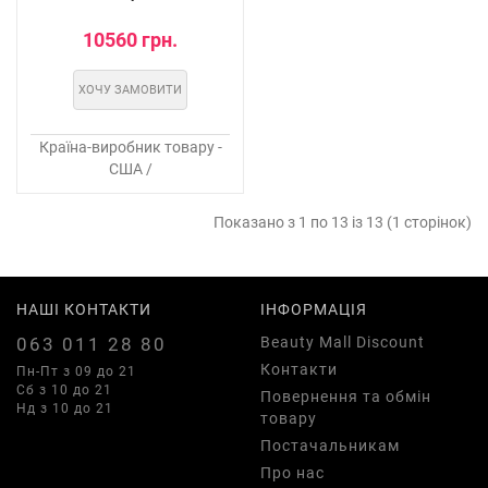
10560 грн.
ХОЧУ ЗАМОВИТИ
Країна-виробник товару -
США /
Показано з 1 по 13 із 13 (1 сторінок)
НАШІ КОНТАКТИ
ІНФОРМАЦІЯ
063 011 28 80
Beauty Mall Discount
Контакти
Пн-Пт з 09 до 21
Сб з 10 до 21
Повернення та обмін
Нд з 10 до 21
товару
Постачальникам
Про нас