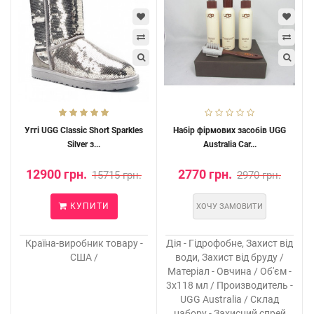
Уггі UGG Classic Short Sparkles
Набір фірмових засобів UGG
Silver з...
Australia Car...
12900 грн.
2770 грн.
15715 грн.
2970 грн.
КУПИТИ
ХОЧУ ЗАМОВИТИ
Країна-виробник товару -
Дія - Гідрофобне, Захист від
США /
води, Захист від бруду /
Матеріал - Овчина / Об'єм -
3х118 мл / Производитель -
UGG Australia / Склад
набору - Захисний спрей