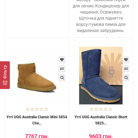
для овчин; Кондиціонер для
чищення; Освіжувач;
Щіточка для підняття
ворсу/гумова пемза для
видалення забруднень.
Фільтр
Уггі UGG Australia Classic Mini 5854
Уггі UGG Australia Classic Short
Che...
5825...
7767 грн.
9603 грн.