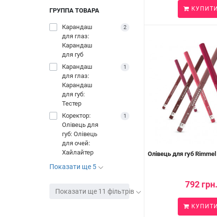
КУПИТ
ГРУППА ТОВАРА
Карандаш
2
для глаз:
Карандаш
для губ
Карандаш
1
для глаз:
Карандаш
для губ:
Тестер
Коректор:
1
Олівець для
губ: Олівець
для очей:
Хайлайтер
Олівець для губ Rimmel 
Показати ще 5
792 грн
Показати ще 11 фільтрів
КУПИТ