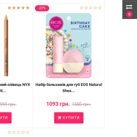
-27%
0
ний олівець NYX
Набір бальзамів для губ EOS Natural
i...
Shea...
1093 грн.
959 грн.
1500 грн.
ИТИ
КУПИТИ