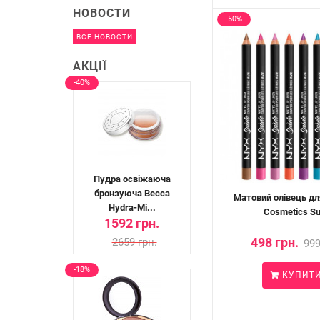
НОВОСТИ
-50%
ВСЕ НОВОСТИ
АКЦІЇ
-40%
Пудра освіжаюча
бронзуюча Becca
Матовий олівець дл
Hydra-Mi...
Cosmetics Su
1592 грн.
498 грн.
2659 грн.
999
-18%
КУПИТ