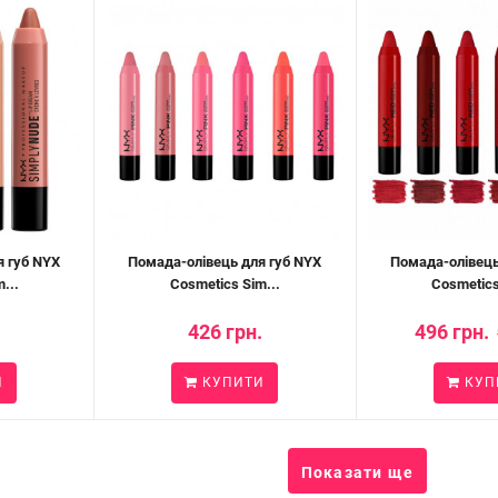
я губ NYX
Помада-олівець для губ NYX
Помада-олівець
...
Cosmetics Sim...
Cosmetics
.
426 грн.
496 грн.
И
КУПИТИ
КУП
Показати ще