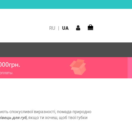
RU
|
UA
вають спокусливої виразності, помада природно
івець для губ,
якщо ти хочеш, щоб твої губки