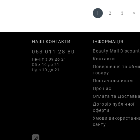
1
2
3
>
НАШІ КОНТАКТИ
ІНФОРМАЦІЯ
063 011 28 80
Beauty Mall Discount
Контакти
Пн-Пт з 09 до 21
Сб з 10 до 21
Повернення та обмі
Нд з 10 до 21
товару
Постачальникам
Про нас
Оплата та Доставк
Договір публічної
оферти
Умови використанн
сайту