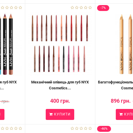
-7%
я губ NYX
Механічний олівець для губ NYX
Багатофункціональ
...
Cosmetics...
Cosmet
400 грн.
896 грн.
 грн.
И
КУПИТИ
КУП
-46%