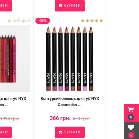
ИТИ
КУПИТИ
-36%
ь для губ NYX
Контурний олівець для губ NYX
s ...
Cosmetics ...
366 грн.
0
1998 грн.
573 грн.
ИТИ
КУПИТИ
0