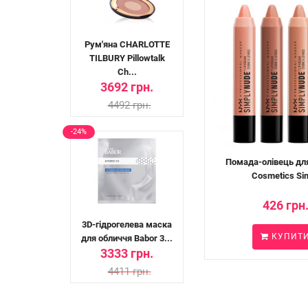
Рум'яна CHARLOTTE
TILBURY Pillowtalk
Ch...
3692 грн.
4492 грн.
-24%
Помада-олівець дл
Cosmetics Sim
426 грн
3D-гідрогелева маска
КУПИТ
для обличчя Babor 3...
3333 грн.
4411 грн.