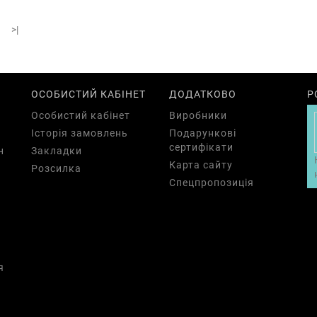
>|
ОСОБИСТИЙ КАБІНЕТ
ДОДАТКОВО
Р
Особистий кабінет
Виробники
Історія замовлень
Подарункові
сертифікати
н
Закладки
Карта сайту
Розсилка
Спецпропозиція
а
я