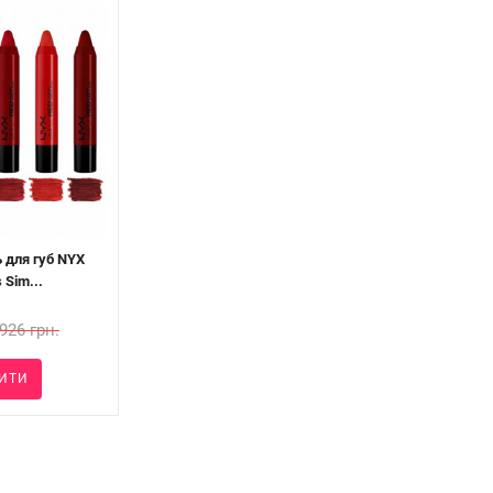
 для губ NYX
 Sim...
926 грн.
ИТИ