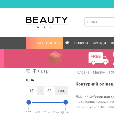
КАТЕГОРІЇ
НОВИНИ
БРЕНДИ
В
Фільтр
Головна
Макіяж
ГУ
ЦІНА
Контурний олівец
-
грн.
Якісний
олівець для г
підкреслює красу, а ве
зачаровували, манили 
157
670
1,2 тис.
1,7 тис.
2,2 тис.