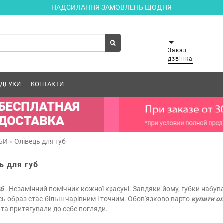
НАДСИЛАННЯ ЗАМОВЛЕНЬ ЩОДНЯ
Заказ
дзвінка
ІДГУКИ
КОНТАКТИ
БИ
Олівець для губ
ь для губ
уб
- Незамінний помічник кожної красуні. Завдяки йому, губки набу
сь образ стає більш чарівним і точним. Обов'язково варто
купити ол
та притягували до себе погляди.