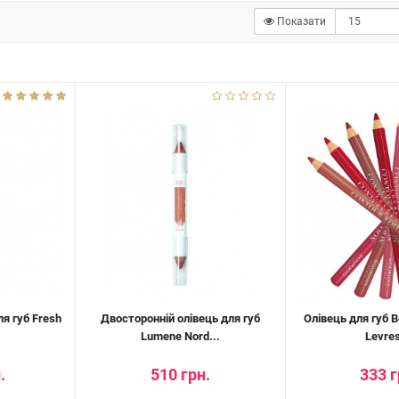
Показати
я губ Fresh
Двосторонній олівець для губ
Олівець для губ B
Lumene Nord...
Levres
.
510 грн.
333 г