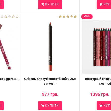
И
КУПИТИ
КУП
-30%
Exaggerate...
Олівець для губ водостійкий GOSH
Контурний олівец
Velvet ...
Cosmetic
.
977 грн.
1396 грн.
И
КУПИТИ
КУП