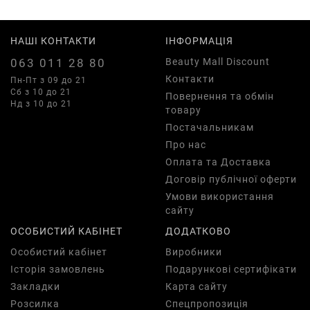
НАШІ КОНТАКТИ
ІНФОРМАЦІЯ
063 011 28 80
Beauty Mall Discount
Контакти
Пн-Пт з 09 до 21
Сб з 10 до 21
Повернення та обмін
Нд з 10 до 21
товару
Постачальникам
Про нас
Оплата та Доставка
Договір публічної оферти
Умови використання
сайту
ОСОБИСТИЙ КАБІНЕТ
ДОДАТКОВО
Особистий кабінет
Виробники
Історія замовлень
Подарункові сертифікати
Закладки
Карта сайту
Розсилка
Спецпропозиція