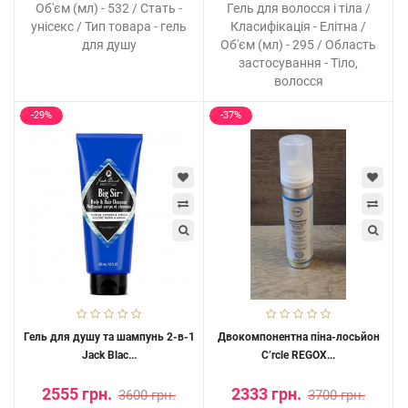
Об'єм (мл) - 532 / Стать -
Гель для волосся і тіла /
унісекс / Тип товара - гель
Класифікація - Елітна /
для душу
Об'єм (мл) - 295 / Область
застосування - Тіло,
волосся
-29%
-37%
Гель для душу та шампунь 2-в-1
Двокомпонентна піна-лосьйон
Jack Blac...
C’rcle REGOX...
2555 грн.
2333 грн.
3600 грн.
3700 грн.