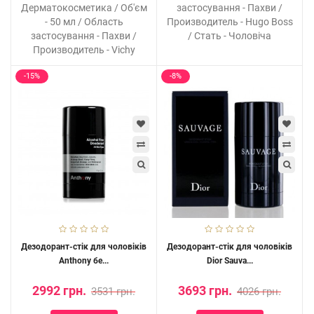
Дерматокосметика / Об'єм
застосування - Пахви /
- 50 мл / Область
Производитель - Hugo Boss
застосування - Пахви /
/ Стать - Чоловіча
Производитель - Vichy
-15%
-8%
Дезодорант-стік для чоловіків
Дезодорант-стік для чоловіків
Anthony бе...
Dior Sauva...
2992 грн.
3693 грн.
3531 грн.
4026 грн.