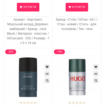
КУПИТИ
КУПИТИ
Аромат - Бергамот,
Бренд - C’rcle / Об'єм - 60 г /
Морський акорд, Деревно-
Стан - новий / Стать - для
амберний / Бренд - Jack
чоловіків / Тип - піна
Black / Матеріал - пластик /
Об'єм (мл) - 295 / Размер - 7
× 5 × 19 см
-22%
-15%