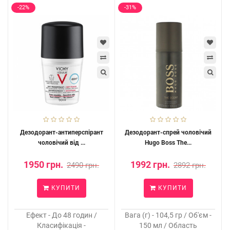
-22%
-31%
Дезодорант-антиперспірант
Дезодорант-спрей чоловічий
чоловічий від ...
Hugo Boss The...
1950 грн.
1992 грн.
2490 грн.
2892 грн.
КУПИТИ
КУПИТИ
Ефект - До 48 годин /
Вага (г) - 104,5 гр / Об'єм -
Класифікація -
150 мл / Область