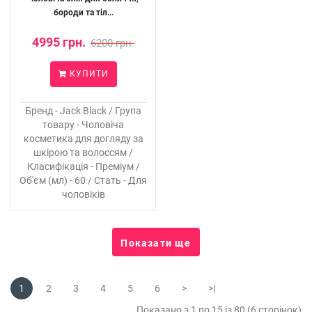
бороди та тіл...
4995 грн.
6200 грн.
КУПИТИ
Бренд - Jack Black / Група
товару - Чоловіча
косметика для догляду за
шкірою та волоссям /
Класифікація - Преміум /
Об'єм (мл) - 60 / Стать - Для
чоловіків
Показати ще
1
2
3
4
5
6
>
>|
Показано з 1 по 15 із 80 (6 сторінок)