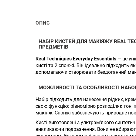
ОПИС
НАБІР КИСТЕЙ ДЛЯ МАКІЯЖУ REAL TE
ПРЕДМЕТІВ
Real Techniques Everyday Essentials
— це уні
кисті та 2 спонжі. Він ідеально підходить як
допомагаючи створювати бездоганний мак
МОЖЛИВОСТІ ТА ОСОБЛИВОСТІ НАБО
Набір підходить для нанесення рідких, кре
свою функцію: рівномірно розподіляє тон, 
макіяж. Спонжі забезпечують природне покр
Кисті виготовлені з ультрам'якого синтетич
викликаючи подразнення. Вони не вбирають
економним. Ергономічні ручки з легкого ма