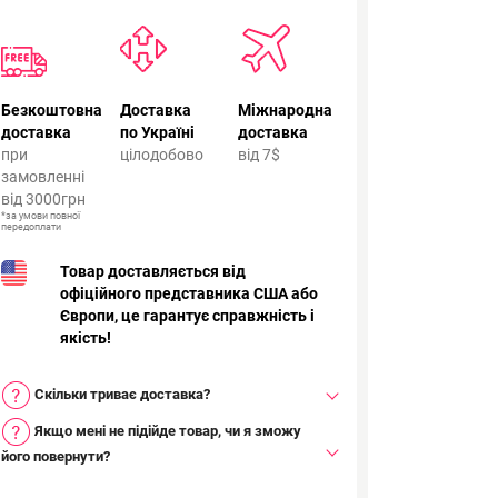
Безкоштовна
Доставка
Міжнародна
доставка
по Україні
доставка
при
цілодобово
від 7$
замовленні
від 3000грн
*за умови повної
передоплати
Товар доставляється від
офіційного представника США або
Європи, це гарантує справжність і
якість!
Скільки триває доставка?
Якщо мені не підійде товар, чи я зможу
його повернути?