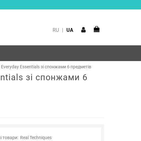
RU
|
UA
 Everyday Essentials зі спонжами 6 предметів
ntials зі спонжами 6
і товари:
Real Techniques