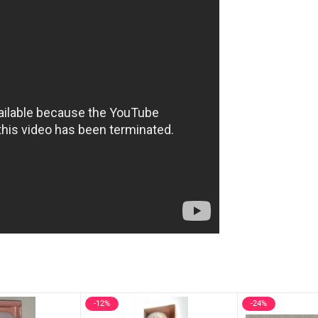
-12%
-24%