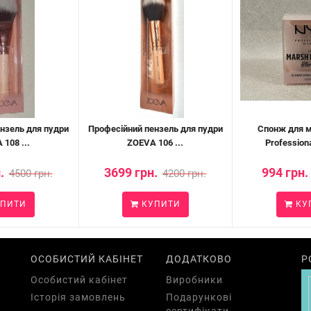
нзель для пудри
Професійний пензель для пудри
Спонж для 
108 ...
ZOEVA 106 ...
Profession
.
3699 грн.
994 грн.
4500 грн.
4200 грн.
ПИТИ
КУПИТИ
КУ
ОСОБИСТИЙ КАБІНЕТ
ДОДАТКОВО
Р
Особистий кабінет
Виробники
Історія замовлень
Подарункові
сертифікати