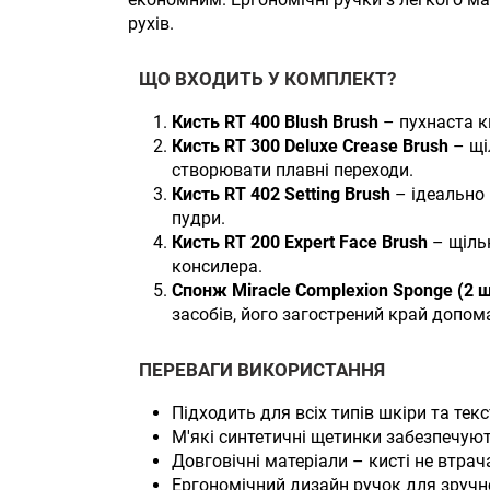
рухів.
ЩО ВХОДИТЬ У КОМПЛЕКТ?
Кисть RT 400 Blush Brush
– пухнаста ки
Кисть RT 300 Deluxe Crease Brush
– щі
створювати плавні переходи.
Кисть RT 402 Setting Brush
– ідеально 
пудри.
Кисть RT 200 Expert Face Brush
– щіль
консилера.
Спонж Miracle Complexion Sponge (2 ш
засобів, його загострений край допо
ПЕРЕВАГИ ВИКОРИСТАННЯ
Підходить для всіх типів шкіри та тек
М'які синтетичні щетинки забезпечую
Довговічні матеріали – кисті не втра
Ергономічний дизайн ручок для зручн