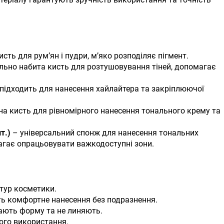
сть для рум’ян і пудри, м’яко розподіляє пігмент.
льно набита кисть для розтушовування тіней, допомагає
підходить для нанесення хайлайтера та закріплюючої
на кисть для рівномірного нанесення тонального крему та
т.)
– універсальний спонж для нанесення тональних
магає опрацьовувати важкодоступні зони.
стур косметики.
ть комфортне нанесення без подразнення.
чають форму та не линяють.
ого використання.