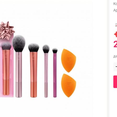
К
А
д