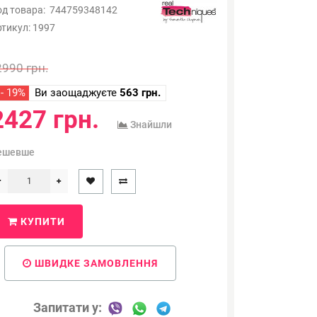
од товара:
744759348142
ртикул:
1997
2990 грн.
- 19%
Ви заощаджуєте
563 грн.
2427 грн.
Знайшли
ешевше
КУПИТИ
ШВИДКЕ ЗАМОВЛЕННЯ
Запитати у: