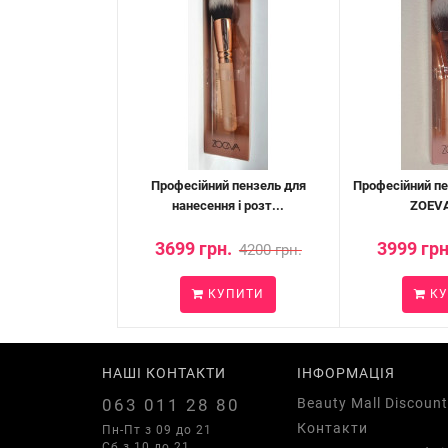
Професійний пензель для
Професійний пе
нанесення і розт...
ZOEVA 
3699 грн.
3999 грн
4200 грн.
КУПИТИ
КУ
НАШІ КОНТАКТИ
ІНФОРМАЦІЯ
063 011 28 80
Beauty Mall Discount
Контакти
Пн-Пт з 09 до 21
Сб з 10 до 21