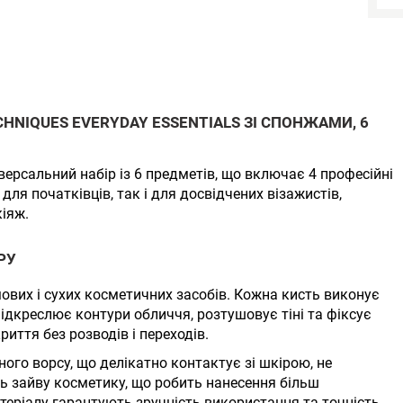
CHNIQUES EVERYDAY ESSENTIALS ЗІ СПОНЖАМИ, 6
версальний набір із 6 предметів, що включає 4 професійні
 для початківців, так і для досвідчених візажистів,
іяж.
РУ
мових і сухих косметичних засобів. Кожна кисть виконує
підкреслює контури обличчя, розтушовує тіні та фіксує
иття без розводів і переходів.
ного ворсу, що делікатно контактує зі шкірою, не
 зайву косметику, що робить нанесення більш
теріалу гарантують зручність використання та точність