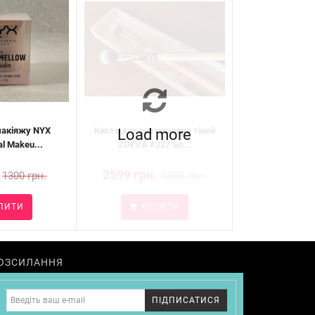
макіяжу NYX
Кисть для розтушовки тіней
Load more
al Makeu...
ZOEVA #227 So...
2599 грн.
1300 грн.
3000 грн.
ПИТИ
КУПИТИ
ОЗСИЛАННЯ
ПІДПИСАТИСЯ