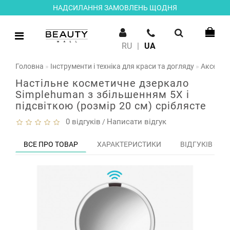
НАДСИЛАННЯ ЗАМОВЛЕНЬ ЩОДНЯ
RU
|
UA
Головна
Інструменти і техніка для краси та догляду
Аксесуа
Настільне косметичне дзеркало
Simplehuman з збільшенням 5X і
підсвіткою (розмір 20 см) сріблясте
0 відгуків
Написати відгук
/
ВСЕ ПРО ТОВАР
ХАРАКТЕРИСТИКИ
ВІДГУКІВ (0)