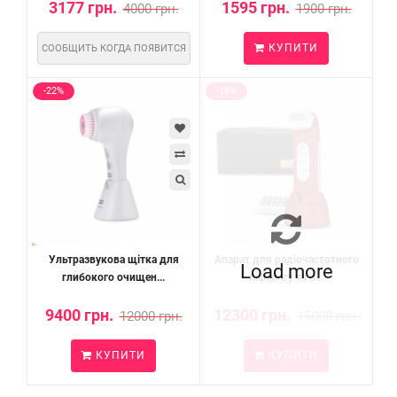
3177 грн.
1595 грн.
4000 грн.
1900 грн.
КУПИТИ
СООБЩИТЬ КОГДА ПОЯВИТСЯ
-22%
-18%
Ультразвукова щітка для
Апарат для радіочастотного
Load more
глибокого очищен...
ліфтингу та о...
9400 грн.
12300 грн.
12000 грн.
15000 грн.
КУПИТИ
КУПИТИ