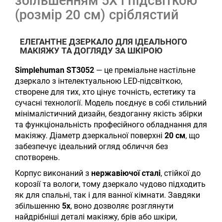
збільшенням 5X і підсвіткою
(розмір 20 см) сріблястий
ЕЛЕГАНТНЕ ДЗЕРКАЛО ДЛЯ ІДЕАЛЬНОГО
МАКІЯЖУ ТА ДОГЛЯДУ ЗА ШКІРОЮ
Simplehuman ST3052
— це преміальне настільне
дзеркало з інтелектуальною LED-підсвіткою,
створене для тих, хто цінує точність, естетику та
сучасні технології. Модель поєднує в собі стильний
мінімалістичний дизайн, бездоганну якість збірки
та функціональність професійного обладнання для
макіяжу. Діаметр дзеркальної поверхні
20 см
, що
забезпечує ідеальний огляд обличчя без
спотворень.
Корпус виконаний з
нержавіючої сталі
, стійкої до
корозії та вологи, тому дзеркало чудово підходить
як для спальні, так і для ванної кімнати. Завдяки
збільшенню
5x
, воно дозволяє розглянути
найдрібніші деталі макіяжу, брів або шкіри,