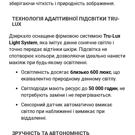
зберігаючи чіткість і природність зображення.
ТЕХНОЛОГІЯ АДАПТИВНОЇ ПІДСВІТКИ TRU-
LUX
Дзеркало оснащене фірмовою системою
Tru-Lux
Light System
, яка імітує денне сонячне світло і
точно передає відтінки шкіри. Підсвітка не
спотворює кольори, дозволяючи ідеально нанести
макіяж при будь-якому освітленні.
Освітленість досягає
близько 600 люкс
, що
еквівалентно природному денному світлу.
Світлодіоди мають ресурс до
50 000 годин
, не
потребують заміни і не перегріваються.
Сенсорний датчик автоматично вмикає
світло при наближенні і вимикає при
віддаленні.
ЗРУЧНІСТЬ ТА АВТОНОМНІСТЬ