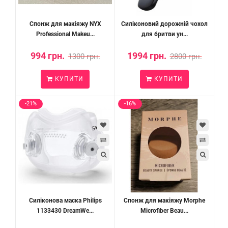
Спонж для макіяжу NYX
Силіконовий дорожній чохол
Professional Makeu...
для бритви ун...
994 грн.
1994 грн.
1300 грн.
2800 грн.
КУПИТИ
КУПИТИ
-21%
-16%
Силіконова маска Philips
Спонж для макіяжу Morphe
1133430 DreamWe...
Microfiber Beau...