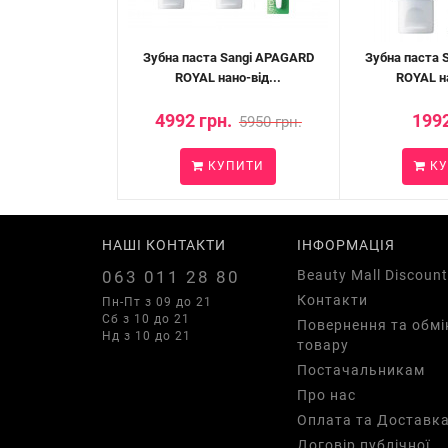
Зубна паста Sangi APAGARD
Зубна паста 
ROYAL нано-від...
ROYAL на
4992 грн.
1992
5950 грн.
КУПИТИ
КУ
НАШІ КОНТАКТИ
ІНФОРМАЦІЯ
063 011 28 80
Beauty Mall Discount
Контакти
Пн-Пт з 09 до 21
Сб з 10 до 21
Повернення та обмі
Нд з 10 до 21
товару
Постачальникам
Про нас
Оплата та Доставк
Договір публічної