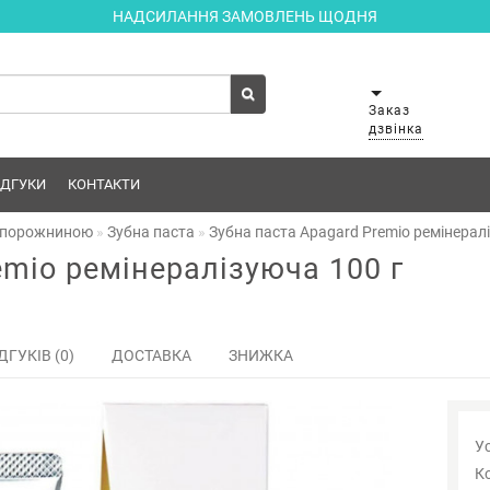
НАДСИЛАННЯ ЗАМОВЛЕНЬ ЩОДНЯ
Заказ
дзвінка
ІДГУКИ
КОНТАКТИ
 порожниною
Зубна паста
Зубна паста Apagard Premio ремінерал
emio ремінералізуюча 100 г
ДГУКІВ (0)
ДОСТАВКА
ЗНИЖКА
Ус
К