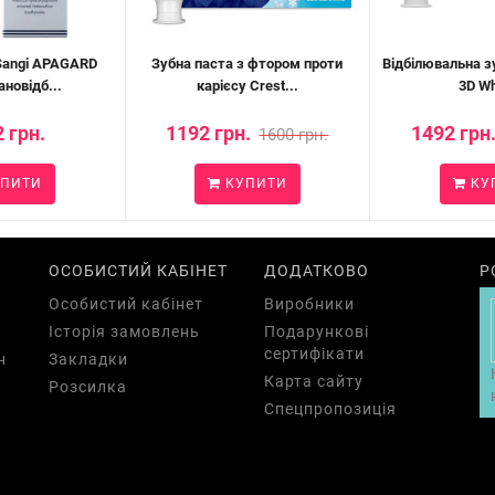
Sangi APAGARD
Зубна паста з фтором проти
Відбілювальна з
новідб...
карієсу Crest...
3D Wh
 грн.
1192 грн.
1492 грн
1600 грн.
ПИТИ
КУПИТИ
КУ
ОСОБИСТИЙ КАБІНЕТ
ДОДАТКОВО
Р
Особистий кабінет
Виробники
Історія замовлень
Подарункові
сертифікати
н
Закладки
Карта сайту
Розсилка
Спецпропозиція
а