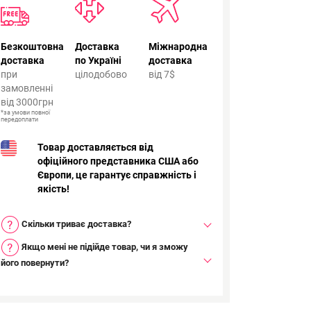
Безкоштовна
Доставка
Міжнародна
доставка
по Україні
доставка
при
цілодобово
від 7$
замовленні
від 3000грн
*за умови повної
передоплати
Товар доставляється від
офіційного представника США або
Європи, це гарантує справжність і
якість!
Скільки триває доставка?
Якщо мені не підійде товар, чи я зможу
його повернути?