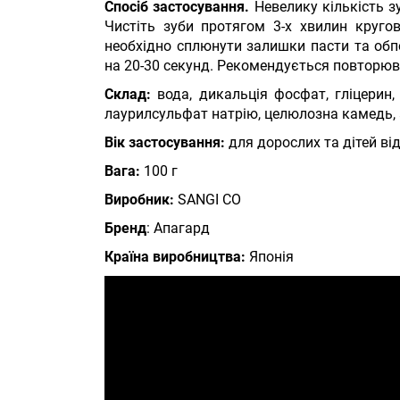
Спосіб застосування.
Невелику кількість зу
Чистіть зуби протягом 3-х хвилин круг
необхідно сплюнути залишки пасти та обп
на 20-30 секунд. Рекомендується повторюва
Склад:
вода, дикальція фосфат, гліцерин, 
лаурилсульфат натрію, целюлозна камедь, 
Вік застосування:
для дорослих та дітей від
Вага:
100 г
Виробник:
SANGI CO
Бренд
: Апагард
Країна виробництва:
Японія