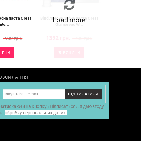
убна паста Crest
Відбілююча зубна паста Crest
Load more
ite...
Glamorous W...
.
1392 грн.
1900 грн.
1700 грн.
ПИТИ
КУПИТИ
ОЗСИЛАННЯ
ПІДПИСАТИСЯ
Натискаючи на кнопку «Підписатися», я даю згоду
на
обробку персональних даних.