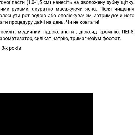
бної пасти (1,0-1,5 см) нанесіть на зволожену зубну щітку.
овими рухами, акуратно масажуючи ясна. Після чищення
олоснути рот водою або ополіскувачем, затримуючи його
ти процедуру двічі на день. Чи не ковтати!
ксиліт, медичний гідроксіапатит, діоксид кремнію, ПЕГ-8,
ароматизатор, силікат натрію, тримагнезіум фосфат.
 3-х років