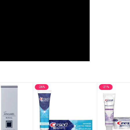
-26%
-21%