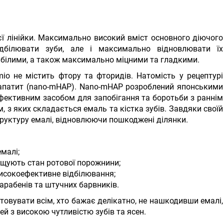
ї лінійки. Максимально високий вміст основного діючого
дбілювати зуби, але і максимально відновлювати їх
е білими, а також максимально міцними та гладкими.
emio не містить фтору та фторидів. Натомість у рецептурі
апатит (nano-mHAP). Nano-mHAP розроблений японськими
 ефективним засобом для запобігання та боротьби з раннім
, з яких складається емаль та кістка зубів. Завдяки своїй
труктуру емалі, відновлюючи пошкоджені ділянки.
малі;
щують стан ротової порожнини;
високоефективне відбілювання;
 парабенів та штучних барвників.
товувати всім, хто бажає делікатно, не нашкодивши емалі,
ей з високою чутливістю зубів та ясен.