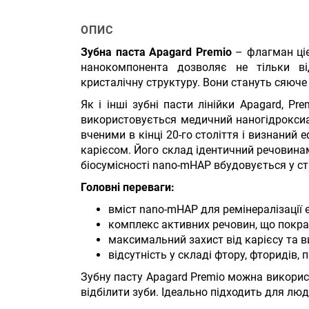
ОПИС
Зубна паста Apagard Premio
– флагман ціє
нанокомпонента дозволяє не тільки ві
кристалічну структуру. Вони стануть сяюч
Як і інші зубні пасти лінійки Apagard, Pr
використовується медичний наногідрокси
вченими в кінці 20-го століття і визнаний
карієсом. Його склад ідентичний речовинам
біосумісності nano-mHAP вбудовується у с
Головні переваги:
вміст nano-mHAP для ремінералізації е
комплекс активних речовин, що покра
максимальний захист від карієсу та 
відсутність у складі фтору, фторидів,
Зубну пасту Apagard Premio можна викорис
відбілити зуби. Ідеально підходить для люд