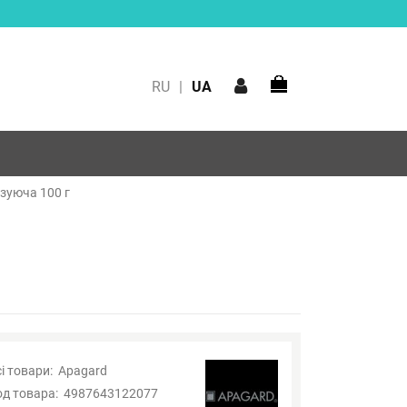
RU
|
UA
ізуюча 100 г
і товари:
Apagard
од товара:
4987643122077