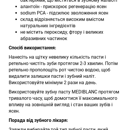
бактеріями, що містяться в зубному нальоті
алантоїн - прискорює регенерацію ясен
sodium PCA - підсилює зволоження ясен
склад відрізняється високим вмістом
натуральних інгредієнтів
не містить пероксиду, фтору і великих
абразивних частинок
Спосіб використання:
Нанесіть на щітку невелику кількість пасти і
ретельно чистіть зуби протягом 2-3 хвилин. Потім
ретельно прополощіть рот чистою водою, щоб
видалити залишки пасти і зубний наліт.
Використовуйте мінімум 2 рази на день.
Використовуйте зубну пасту MEDIBLANC протягом
тривалого часу, щоб домогтися її максимального
впливу на зовнішній вигляд і стан ваших зубів і
ясен.
Порада від зубного лікаря:
Завжди вибирайте той тип зубної пасти, який