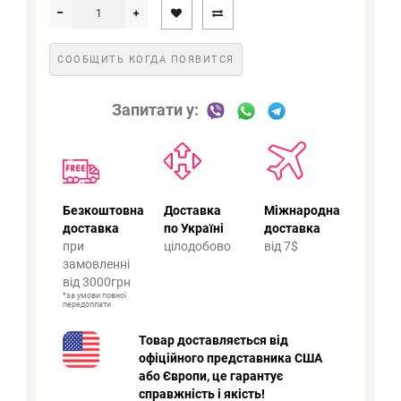
СООБЩИТЬ КОГДА ПОЯВИТСЯ
Запитати у:
Безкоштовна
Доставка
Міжнародна
доставка
по Україні
доставка
при
цілодобово
від 7$
замовленні
від 3000грн
*за умови повної
передоплати
Товар доставляється від
офіційного представника США
або Європи, це гарантує
справжність і якість!