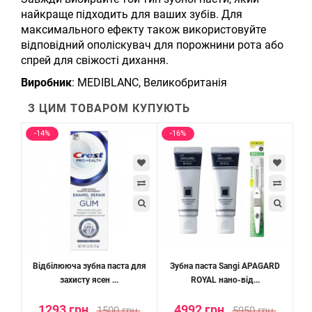
найкраще підходить для ваших зубів. Для
максимального ефекту також використовуйте
відповідний ополіскувач для порожнини рота або
спрей для свіжості дихання.
Виробник
: MEDIBLANC, Великобританія
З ЦИМ ТОВАРОМ КУПУЮТЬ
-14%
-16%
Відбілююча зубна паста для
Зубна паста Sangi APAGARD
захисту ясен ...
ROYAL нано-від...
1293 грн.
4992 грн.
1500 грн.
5950 грн.