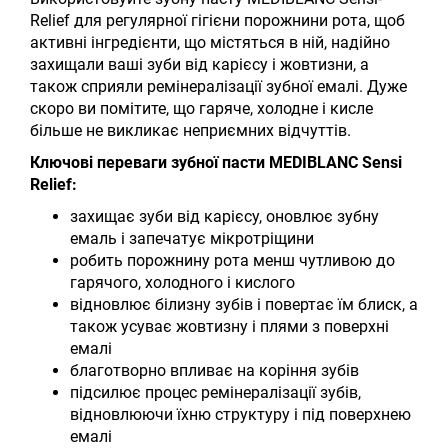
Relief для регулярної гігієни порожнини рота, щоб
активні інгредієнти, що містяться в ній, надійно
захищали ваші зуби від карієсу і жовтизни, а
також сприяли ремінералізації зубної емалі. Дуже
скоро ви помітите, що гаряче, холодне і кисле
більше не викликає неприємних відчуттів.
Ключові переваги зубної пасти MEDIBLANC Sensi
Relief:
захищає зуби від карієсу, оновлює зубну
емаль і запечатує мікротріщини
робить порожнину рота менш чутливою до
гарячого, холодного і кислого
відновлює білизну зубів і повертає їм блиск, а
також усуває жовтизну і плями з поверхні
емалі
благотворно впливає на коріння зубів
підсилює процес ремінералізації зубів,
відновлюючи їхню структуру і під поверхнею
емалі