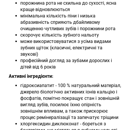
порожнина рота не схильна до сухості, ясна
краще відновлюються
мінімальна кількість піни і низька
абразивність сприяють дбайливому
очищенню чутливих зубів і порожнини рота
скорочує кількість зубного нальоту
може використовуватися з усіма видами
зубних щіток (класичні, електричні та
звукові)
професійний догляд за зубами дорослих і
дітей від 6 років
Активні інгредієнти:
гідроксиапатит - 100 % натуральний матеріал,
джерело біологічно активних іонів кальцію і
фосфатів, помітно покращує стан і зовнішній
вигляд зубів, посилює їхню опірність
зовнішнім впливам, а також прискорює
процес ремінералізації та запечатує тріщини
хлоргексидин диклюконат - бореться з