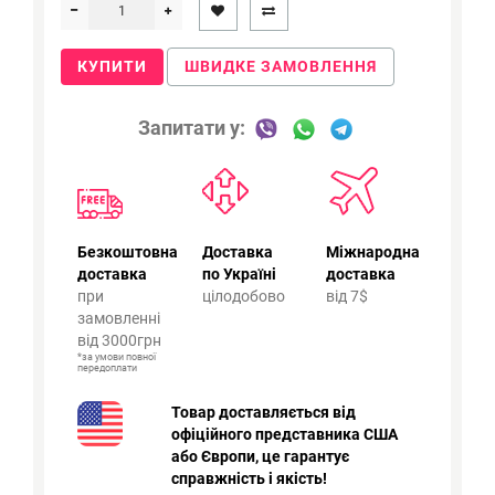
КУПИТИ
ШВИДКЕ ЗАМОВЛЕННЯ
Запитати у:
Безкоштовна
Доставка
Міжнародна
доставка
по Україні
доставка
при
цілодобово
від 7$
замовленні
від 3000грн
*за умови повної
передоплати
Товар доставляється від
офіційного представника США
або Європи, це гарантує
справжність і якість!