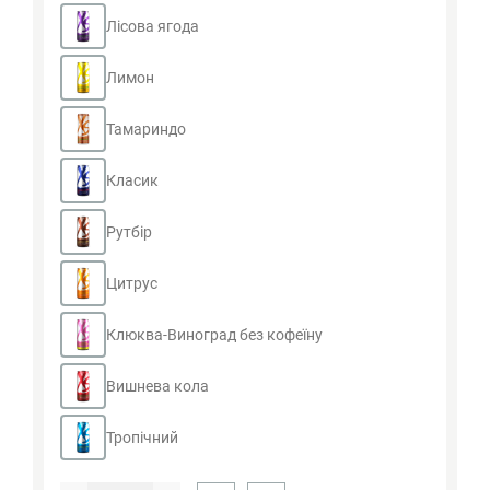
Лісова ягода
Лимон
Тамариндо
Класик
Рутбір
Цитрус
Клюква-Виноград без кофеїну
Вишнева кола
Тропічний