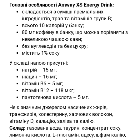
Головні особливості Amway XS Energy Drink:
складається з суміші преміальних
інгредієнтів, трав та вітамінів групи В;
всього 10 калорій у банку;
80 мг кофеїну в банку, що можна порівняти з
невеликою чашкою кави;
без вуглеводів та без цукру;
містить 1% соку.
У складі напою присутні:
натрій – 15 мг;
ніацин – 16 мг;
вітамін В6 – 5 мг;
вітамін В12 – 118 мкг;
пантотенова кислота – 5 мг.
Не є значним джерелом насичених жирів,
трансжирів, холестерину, харчових волокон,
вітаміну D, кальцію, заліза та калію.
Склад:
газована вода, таурин, концентрат соку,
лимонна кислота, L-глютамін, ацесульфам калію,