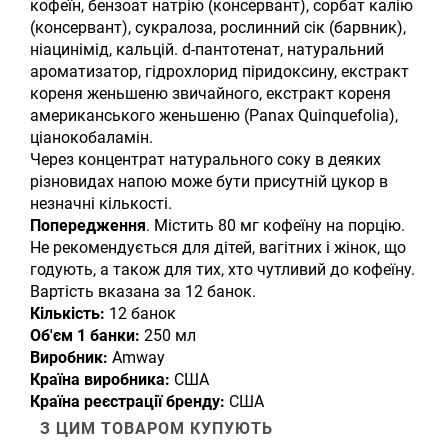
кофеїн, бензоат натрію (консервант), сорбат калію
(консервант), сукралоза, рослинний сік (барвник),
ніацинімід, кальцій. d-пантотенат, натуральний
ароматизатор, гідрохлорид піридоксину, екстракт
кореня женьшеню звичайного, екстракт кореня
американського женьшеню (Panax Quinquefolia),
ціанокобаламін.
Через концентрат натурального соку в деяких
різновидах напою може бути присутній цукор в
незначні кількості.
Попередження
. Містить 80 мг кофеїну на порцію.
Не рекомендується для дітей, вагітних і жінок, що
годують, а також для тих, хто чутливий до кофеїну.
Вартість вказана за 12 банок.
Кількість:
12 банок
Об'єм 1 банки:
250 мл
Виробник:
Amway
Країна виробника:
США
Країна реєстрації бренду:
США
З ЦИМ ТОВАРОМ КУПУЮТЬ