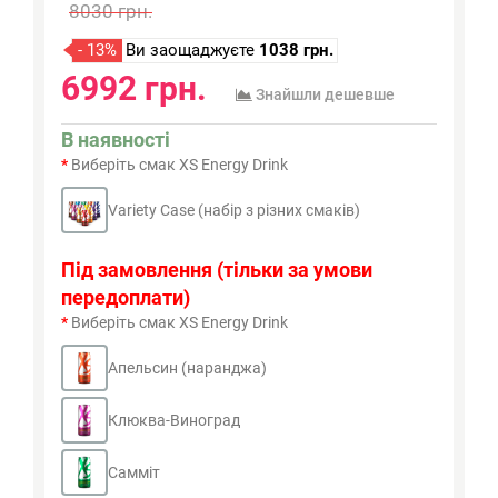
8030 грн.
- 13%
Ви заощаджуєте
1038 грн.
6992 грн.
Знайшли дешевше
В наявності
Виберіть смак XS Energy Drink
Variety Case (набір з різних смаків)
Під замовлення (тільки за умови
передоплати)
Виберіть смак XS Energy Drink
Апельсин (наранджа)
Клюква-Виноград
Самміт