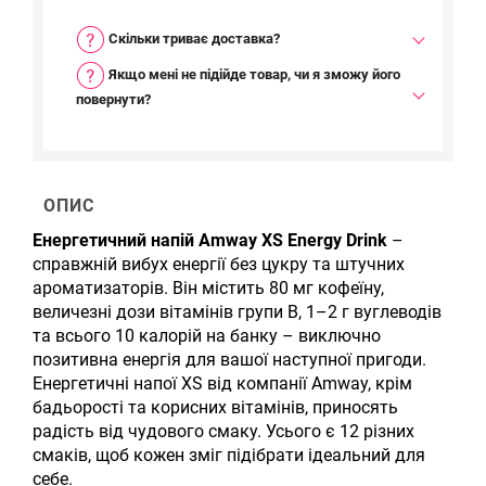
Скільки триває доставка?
Якщо мені не підійде товар, чи я зможу його
повернути?
ОПИС
Енергетичний напій Amway XS Energy Drink
–
справжній вибух енергії без цукру та штучних
ароматизаторів. Він містить 80 мг кофеїну,
величезні дози вітамінів групи В, 1–2 г вуглеводів
та всього 10 калорій на банку – виключно
позитивна енергія для вашої наступної пригоди.
Енергетичні напої XS від компанії Amway, крім
бадьорості та корисних вітамінів, приносять
радість від чудового смаку. Усього є 12 різних
смаків, щоб кожен зміг підібрати ідеальний для
себе.