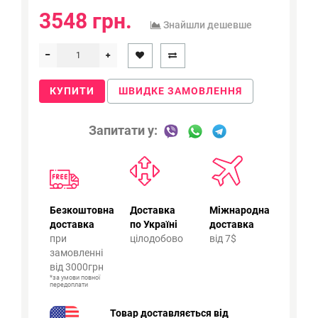
3548 грн.
Знайшли дешевше
КУПИТИ
ШВИДКЕ ЗАМОВЛЕННЯ
Запитати у:
Безкоштовна
Доставка
Міжнародна
доставка
по Україні
доставка
при
цілодобово
від 7$
замовленні
від 3000грн
*за умови повної
передоплати
Товар доставляється від