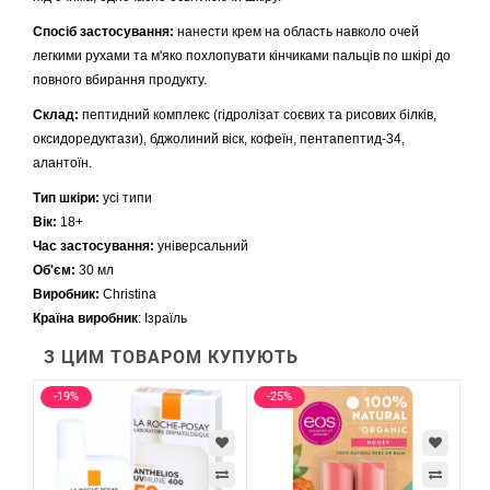
Спосіб застосування:
нанести крем на область навколо очей
легкими рухами та м'яко похлопувати кінчиками пальців по шкірі до
повного вбирання продукту.
Склад:
пептидний комплекс (гідролізат соєвих та рисових білків,
оксидоредуктази), бджолиний віск, кофеїн, пентапептид-34,
алантоїн.
Тип шкіри:
усі типи
Вік:
18+
Час застосування:
універсальний
Об'єм:
30 мл
Виробник:
Christina
Країна виробник
: Ізраїль
З ЦИМ ТОВАРОМ КУПУЮТЬ
-19%
-25%