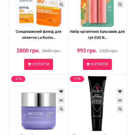
Сонцезахисний флюїд для
Набір органічних бальзамів для
обличчя La Roche...
губ EOS N...
2800 грн.
993 грн.
3449 грн.
1320 грн.
КУПИТИ
КУПИТИ
-27%
-17%