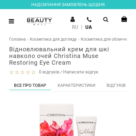
НАДСИЛАННЯ ЗАМОВЛЕНЬ ЩОДНЯ
RU
|
UA
Головна
Косметика для догляду
Косметика для обличчя
В
Відновлювальний крем для шкі
навколо очей Christina Muse
Restoring Eye Cream
0 відгуків
Написати відгук
/
ВСЕ ПРО ТОВАР
ХАРАКТЕРИСТИКИ
ВІДГУКІВ (0)