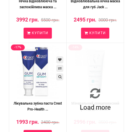
Нічна відновлююча та
Відновлювальна нічна маска
заспокійлива маска ...
для губ Jack ...
3992 грн.
2495 грн.
5500 грн.
3000 грн.
КУПИТИ
КУПИТИ
-17%
-14%
Лікувальна зубна паста Crest
Мінеральний сонцезахисний
Load more
Pro-Health ...
флюїд для обли...
1993 грн.
2996 грн.
2400 грн.
3500 грн.