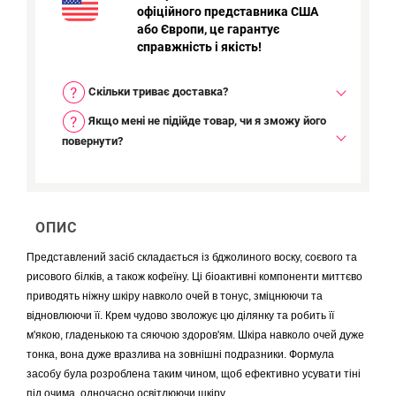
офіційного представника США
або Європи, це гарантує
справжність і якість!
Скільки триває доставка?
Якщо мені не підійде товар, чи я зможу його
повернути?
ОПИС
Представлений засіб складається із бджолиного воску, соєвого та
рисового білків, а також кофеїну. Ці біоактивні компоненти миттєво
приводять ніжну шкіру навколо очей в тонус, зміцнюючи та
відновлюючи її. Крем чудово зволожує цю ділянку та робить її
м'якою, гладенькою та сяючою здоров'ям. Шкіра навколо очей дуже
тонка, вона дуже вразлива на зовнішні подразники. Формула
засобу була розроблена таким чином, щоб ефективно усувати тіні
під очима, одночасно освітлюючи шкіру.