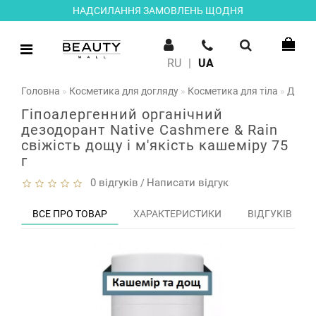
НАДСИЛАННЯ ЗАМОВЛЕНЬ ЩОДНЯ
RU
|
UA
Головна
Косметика для догляду
Косметика для тіла
Дезод
Гіпоалергенний органічний
дезодорант Native Cashmere & Rain
свіжість дощу і м'якість кашеміру 75
г
0 відгуків
Написати відгук
/
ВСЕ ПРО ТОВАР
ХАРАКТЕРИСТИКИ
ВІДГУКІВ (0)