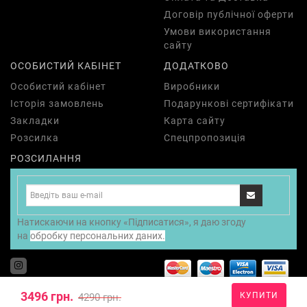
Договір публічної оферти
Умови використання
сайту
ОСОБИСТИЙ КАБІНЕТ
ДОДАТКОВО
Особистий кабінет
Виробники
Історія замовлень
Подарункові сертифікати
Закладки
Карта сайту
Розсилка
Спецпропозиція
РОЗСИЛАННЯ
Натискаючи на кнопку «Підписатися», я даю згоду
на
обробку персональних даних.
Nyx Ukraine @ Copyright 2010-2025
3496 грн.
КУПИТИ
4290 грн.