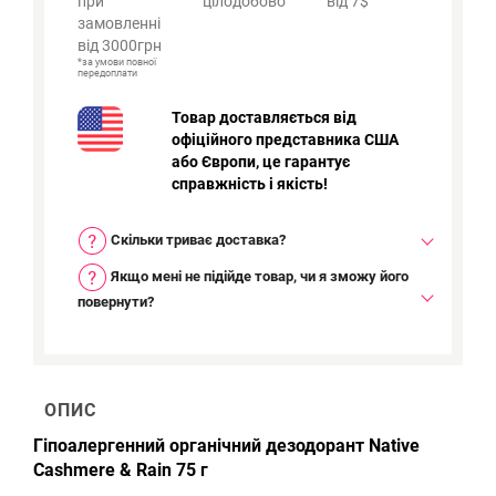
при
цілодобово
від 7$
замовленні
від 3000грн
*за умови повної
передоплати
Товар доставляється від
офіційного представника США
або Європи, це гарантує
справжність і якість!
Скільки триває доставка?
Якщо мені не підійде товар, чи я зможу його
повернути?
ОПИС
Гіпоалергенний
органічний
дезодорант Native
Cashmere & Rain 75 г