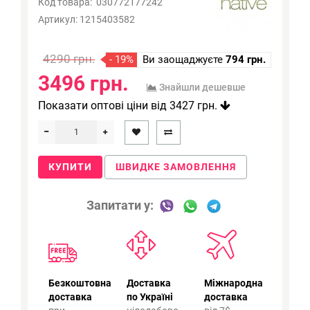
Код товара:
030772177242
Артикул:
1215403582
4290 грн.
- 19%
Ви заощаджуєте
794 грн.
3496 грн.
Знайшли дешевше
Показати оптові ціни від 3427 грн.
КУПИТИ
ШВИДКЕ ЗАМОВЛЕННЯ
Запитати у:
Безкоштовна
Доставка
Міжнародна
доставка
по Україні
доставка