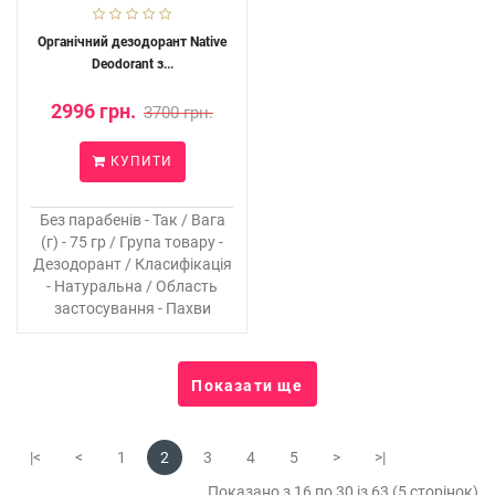
Органічний дезодорант Native
Deodorant з...
2996 грн.
3700 грн.
КУПИТИ
Без парабенів - Так / Вага
(г) - 75 гр / Група товару -
Дезодорант / Класифікація
- Натуральна / Область
застосування - Пахви
Показати ще
|<
<
1
2
3
4
5
>
>|
Показано з 16 по 30 із 63 (5 сторінок)