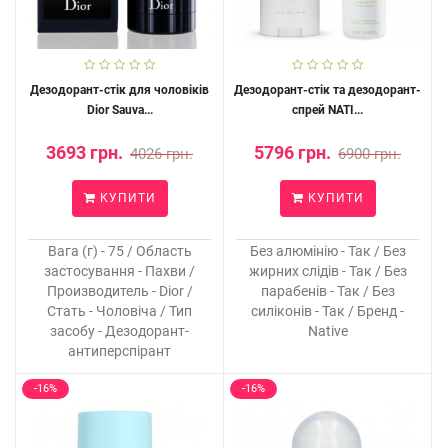
Дезодорант-стік для чоловіків
Дезодорант-стік та дезодорант-
Dior Sauva...
спрей NATI...
3693 грн.
5796 грн.
4026 грн.
6900 грн.
КУПИТИ
КУПИТИ
Вага (г) - 75 / Область
Без алюмінію - Так / Без
застосування - Пахви /
жирних слідів - Так / Без
Производитель - Dior /
парабенів - Так / Без
Стать - Чоловіча / Тип
силіконів - Так / Бренд -
засобу - Дезодорант-
Native
антиперспірант
-16%
-16%