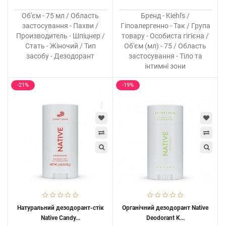
Об'єм - 75 мл / Область
Бренд - Kiehl's /
застосування - Пахви /
Гіпоалергенно - Так / Група
Производитель - Шпіцнер /
товару - Особиста гігієна /
Стать - Жіночий / Тип
Об'єм (мл) - 75 / Область
засобу - Дезодорант
застосування - Тіло та
інтимні зони
-21%
-19%
Натуральний дезодорант-стік
Органічний дезодорант Native
Native Candy...
Deodorant K...