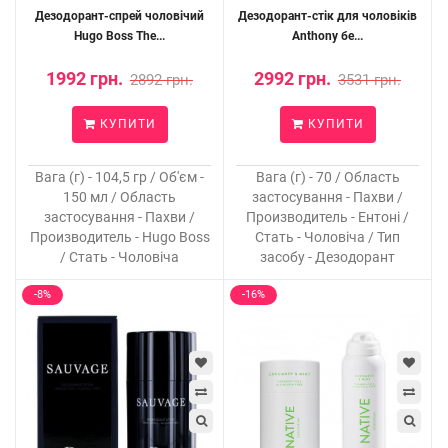
Дезодорант-спрей чоловічий
Дезодорант-стік для чоловіків
Hugo Boss The...
Anthony бе...
1992 грн.
2992 грн.
2892 грн.
3531 грн.
КУПИТИ
КУПИТИ
Вага (г) - 104,5 гр / Об'єм -
Вага (г) - 70 / Область
150 мл / Область
застосування - Пахви /
застосування - Пахви /
Производитель - Ентоні /
Производитель - Hugo Boss
Стать - Чоловіча / Тип
/ Стать - Чоловіча
засобу - Дезодорант
-8%
-16%