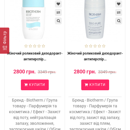
Фільтр
Жіночий роликовий дезодорант-
Жіночий роликовий дезодорант-
антиперспір...
антиперспір...
2800 грн.
2800 грн.
3349 грн.
3349 грн.
КУПИТИ
КУПИТИ
Бренд - Biotherm / Група
Бренд - Biotherm / Група
товару - Парфумерія та
товару - Парфумерія та
косметика / Ефект - Захист
косметика / Ефект - Захист
від поту, нейтралізація
від поту, захист від запаху,
запаху, зволоження,
захист від плям,
заспокоєння шкіри / Об'єм
заспокоєння шкіри / Об'єм