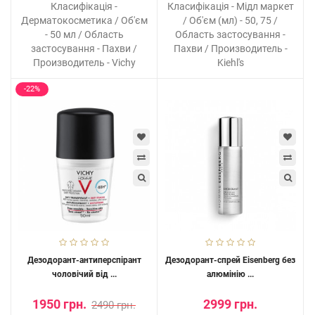
Класифікація -
Класифікація - Мідл маркет
Дерматокосметика / Об'єм
/ Об'єм (мл) - 50, 75 /
- 50 мл / Область
Область застосування -
застосування - Пахви /
Пахви / Производитель -
Производитель - Vichy
Kiehl's
-22%
Дезодорант-антиперспірант
Дезодорант-спрей Eisenberg без
чоловічий від ...
алюмінію ...
1950 грн.
2999 грн.
2490 грн.