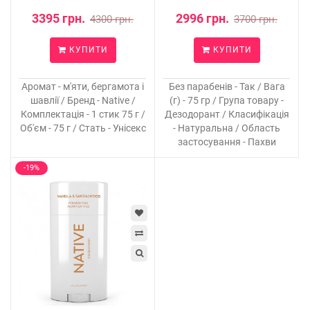
3395 грн.
2996 грн.
4300 грн.
3700 грн.
КУПИТИ
КУПИТИ
Аромат - м'яти, бергамота і
Без парабенів - Так / Вага
шавлії / Бренд - Native /
(г) - 75 гр / Група товару -
Комплектація - 1 стик 75 г /
Дезодорант / Класифікація
Об'єм - 75 г / Стать - Унісекс
- Натуральна / Область
застосування - Пахви
-19%