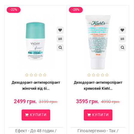
-22%
-28%
Дезодорант-антиперспірант
Дезодорант-антиперспірант
жіночий від бі...
кремовий Kiehl...
2499 грн.
3595 грн.
3199 грн.
4990 грн.
КУПИТИ
КУПИТИ
Ефект - До 48 годин /
Гіпоалергенно - Так /