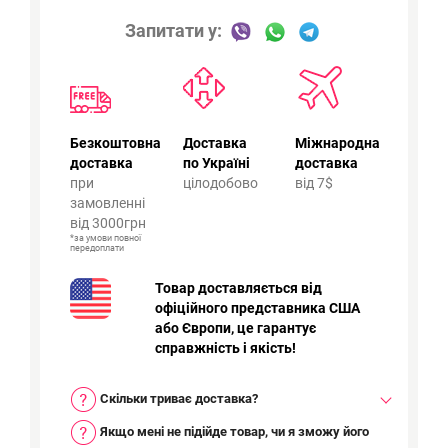
Запитати у:
Безкоштовна
Доставка
Міжнародна
доставка
по Україні
доставка
при
цілодобово
від 7$
замовленні
від 3000грн
*за умови повної
передоплати
Товар доставляється від
офіційного представника США
або Європи, це гарантує
справжність і якість!
Скільки триває доставка?
Якщо мені не підійде товар, чи я зможу його