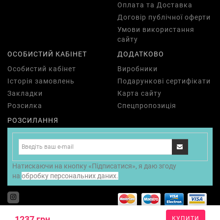
Оплата та Доставка
Договір публічної оферти
Умови використання
сайту
ОСОБИСТИЙ КАБІНЕТ
ДОДАТКОВО
Особистий кабінет
Виробники
Історія замовлень
Подарункові сертифікати
Закладки
Карта сайту
Розсилка
Спецпропозиція
РОЗСИЛАННЯ
Натискаючи на кнопку «Підписатися», я даю згоду
на
обробку персональних даних.
Nyx Ukraine @ Copyright 2010-2025
1237 грн.
КУПИТИ