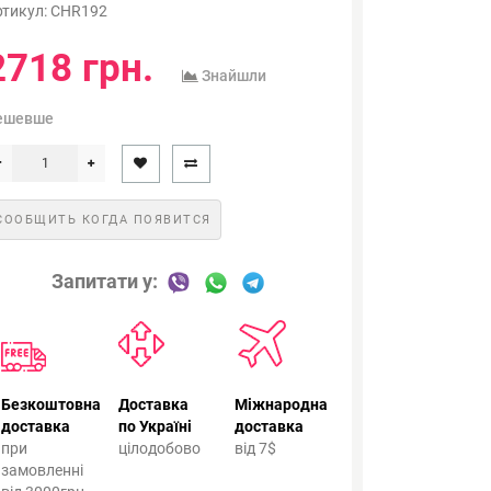
ртикул:
CHR192
2718 грн.
Знайшли
ешевше
СООБЩИТЬ КОГДА ПОЯВИТСЯ
Запитати у:
Безкоштовна
Доставка
Міжнародна
доставка
по Україні
доставка
при
цілодобово
від 7$
замовленні