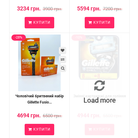
3234 грн.
5594 грн.
3900 грн.
7200 грн.
КУПИТИ
КУПИТИ
-28%
-10%
Чоловічий бритвений набір
Змінні картриджі для гоління
Load more
Gillette Fusio...
Gillette Pr...
4694 грн.
4944 грн.
6500 грн.
5500 грн.
КУПИТИ
КУПИТИ