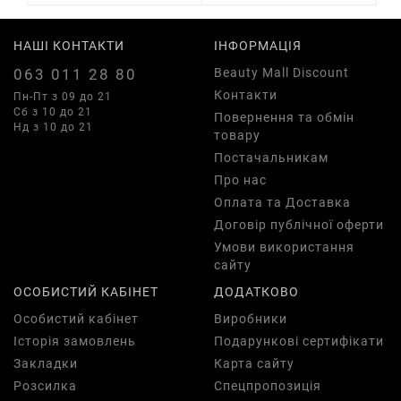
НАШІ КОНТАКТИ
ІНФОРМАЦІЯ
063 011 28 80
Beauty Mall Discount
Контакти
Пн-Пт з 09 до 21
Сб з 10 до 21
Повернення та обмін
Нд з 10 до 21
товару
Постачальникам
Про нас
Оплата та Доставка
Договір публічної оферти
Умови використання
сайту
ОСОБИСТИЙ КАБІНЕТ
ДОДАТКОВО
Особистий кабінет
Виробники
Історія замовлень
Подарункові сертифікати
Закладки
Карта сайту
Розсилка
Спецпропозиція