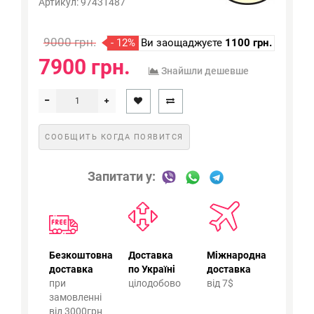
Артикул:
97431487
9000 грн.
- 12%
Ви заощаджуєте
1100 грн.
7900 грн.
Знайшли дешевше
СООБЩИТЬ КОГДА ПОЯВИТСЯ
Запитати у:
Безкоштовна
Доставка
Міжнародна
доставка
по Україні
доставка
при
цілодобово
від 7$
замовленні
від 3000грн