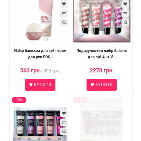
Набір бальзам для губ і крем
Подарунковий набір блісків
для рук EOS...
для губ 4шт V...
563 грн.
2270 грн.
925 грн.
КУПИТИ
КУПИТИ
-26%
-23%