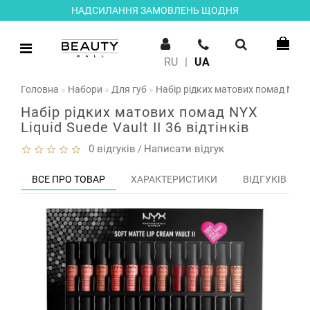
НАДСИЛАННЯ ЗАМОВЛЕНЬ ЩОДНЯ
RU
|
UA
Головна
Набори
Для губ
Набір рідких матових помад NYX Liq
Набір рідких матових помад NYX
Liquid Suede Vault II 36 відтінків
0 відгуків
Написати відгук
/
ВСЕ ПРО ТОВАР
ХАРАКТЕРИСТИКИ
ВІДГУКІВ (0)