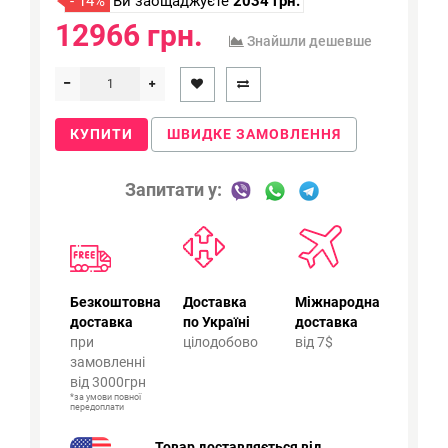
- 14%
Ви заощаджуєте
2034 грн.
12966 грн.
Знайшли дешевше
КУПИТИ
ШВИДКЕ ЗАМОВЛЕННЯ
Запитати у:
Безкоштовна
Доставка
Міжнародна
доставка
по Україні
доставка
при
цілодобово
від 7$
замовленні
від 3000грн
*за умови повної
передоплати
Товар доставляється від