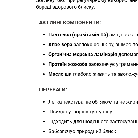
доглянутою. При регулярному використанн
бороді здорового блиску.
АКТИВНІ КОМПОНЕНТИ:
Пантенол (провітамін B5)
зміцнює стру
Алое вера
заспокоює шкіру, знімає п
Органічна морська ламінарія
допомага
Протеїн жожоба
забезпечує утримання
Масло ши
глибоко живить та зволожує
ПЕРЕВАГИ:
Легка текстура, не обтяжує та не жир
Швидко утворює густу піну
Підходить для щоденного застосуван
Забезпечує природний блиск