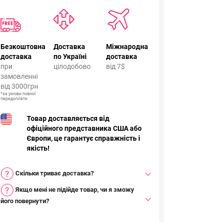
Безкоштовна
Доставка
Міжнародна
доставка
по Україні
доставка
при
цілодобово
від 7$
замовленні
від 3000грн
*за умови повної
передоплати
Товар доставляється від
офіційного представника США або
Європи, це гарантує справжність і
якість!
Скільки триває доставка?
Якщо мені не підійде товар, чи я зможу
його повернути?