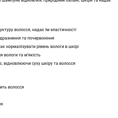
і шампунь відновлює природний баланс шкіри та надає
ктуру волосся, надає їм еластичності
одразнення та почервоніння
є нормалізувати рівень вологи в шкірі
 вологи та м’якість
, відновлюючи суху шкіру та волосся
нить волосся
ня