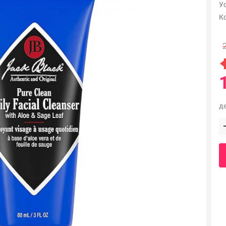
Ус
К
д