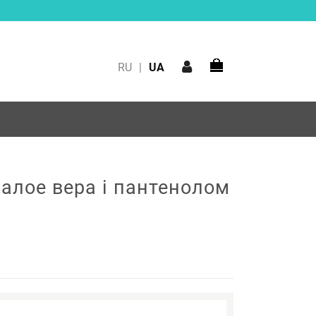
RU
|
UA
 алое вера і пантенолом