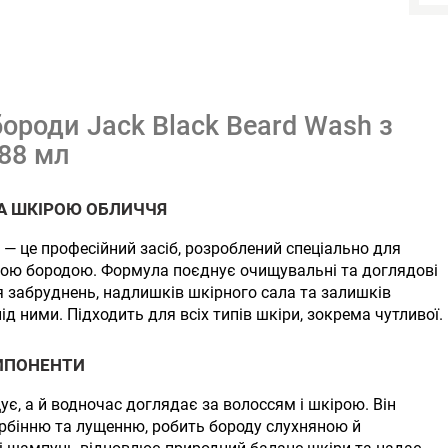
ороди Jack Black Beard Wash з
 88 мл
А ШКІРОЮ ОБЛИЧЧЯ
— це професійний засіб, розроблений спеціально для
чою бородою. Формула поєднує очищувальні та доглядові
 забруднень, надлишків шкірного сала та залишків
ід ними. Підходить для всіх типів шкіри, зокрема чутливої.
ОМПОНЕНТИ
є, а й водночас доглядає за волоссям і шкірою. Він
рбінню та лущенню, робить бороду слухняною й