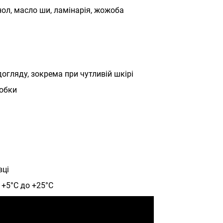
нол, масло ши, ламінарія, жожоба
догляду, зокрема при чутливій шкірі
робки
вці
 +5°C до +25°C