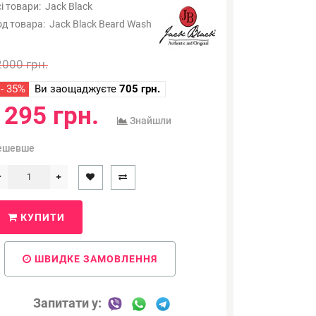
і товари:
Jack Black
од товара:
Jack Black Beard Wash
2000 грн.
- 35%
Ви заощаджуєте
705 грн.
1295 грн.
Знайшли
ешевше
КУПИТИ
ШВИДКЕ ЗАМОВЛЕННЯ
Запитати у: