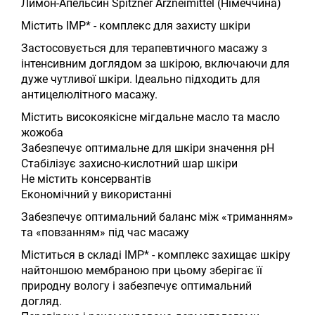
Лимон-Апельсин Spitzner Arzneimittel (Німеччина)
Містить IMP* - комплекс для захисту шкіри
Застосовується для терапевтичного масажу з
інтенсивним доглядом за шкірою, включаючи для
дуже чутливої шкіри. Ідеально підходить для
антицелюлітного масажу.
Містить високоякісне мігдальне масло та масло
жожоба
Забезпечує оптимальне для шкіри значення рН
Стабілізує захисно-кислотний шар шкіри
Не містить консервантів
Економічний у використанні
Забезпечує оптимальний баланс між «триманням»
та «повзанням» під час масажу
Міститься в складі IMP* - комплекс захищає шкіру
найтоншою мембраною при цьому зберігає її
природну вологу і забезпечує оптимальний
догляд.