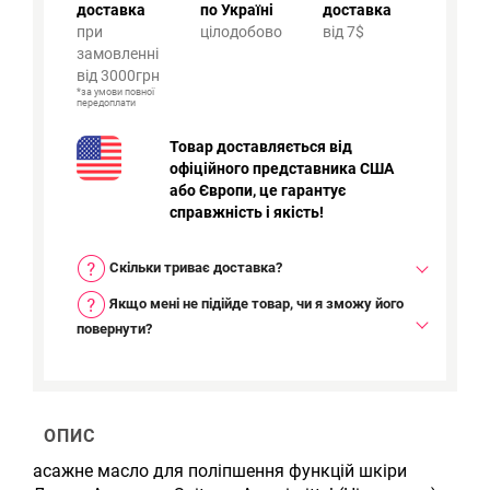
доставка
по Україні
доставка
при
цілодобово
від 7$
замовленні
від 3000грн
*за умови повної
передоплати
Товар доставляється від
офіційного представника США
або Європи, це гарантує
справжність і якість!
Скільки триває доставка?
Якщо мені не підійде товар, чи я зможу його
повернути?
ОПИС
асажне масло для поліпшення функцій шкіри