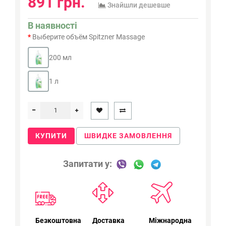
891 грн.
Знайшли дешевше
В наявності
Выберите объём Spitzner Massage
200 мл
1 л
КУПИТИ
ШВИДКЕ ЗАМОВЛЕННЯ
Запитати у:
Безкоштовна
Доставка
Міжнародна