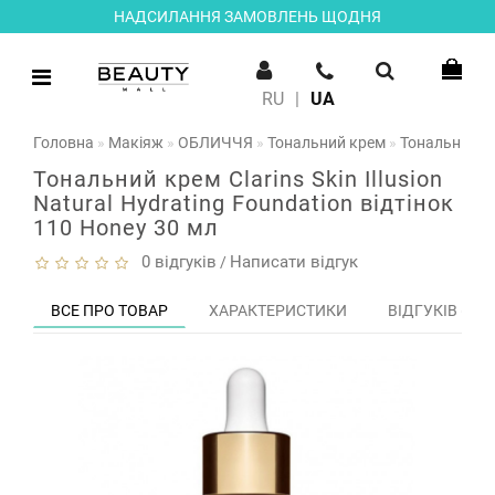
НАДСИЛАННЯ ЗАМОВЛЕНЬ ЩОДНЯ
RU
|
UA
Головна
Макіяж
ОБЛИЧЧЯ
Тональний крем
Тональний кре
Тональний крем Clarins Skin Illusion
Natural Hydrating Foundation відтінок
110 Honey 30 мл
0 відгуків
Написати відгук
/
ВСЕ ПРО ТОВАР
ХАРАКТЕРИСТИКИ
ВІДГУКІВ (0)