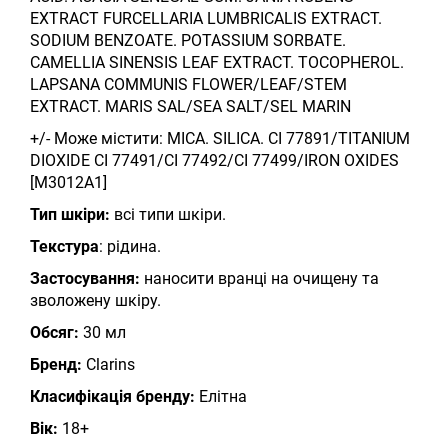
EXTRACT FURCELLARIA LUMBRICALIS EXTRACT.
SODIUM BENZOATE. POTASSIUM SORBATE.
CAMELLIA SINENSIS LEAF EXTRACT. TOCOPHEROL.
LAPSANA COMMUNIS FLOWER/LEAF/STEM
EXTRACT. MARIS SAL/SEA SALT/SEL MARIN
+/- Може містити: MICA. SILICA. CI 77891/TITANIUM
DIOXIDE CI 77491/CI 77492/CI 77499/IRON OXIDES
[M3012A1]
Тип шкіри:
всі типи шкіри.
Текстура
: рідина.
Застосування:
наносити вранці на очищену та
зволожену шкіру.
Обсяг:
30 мл
Бренд:
Clarins
Класифікація бренду:
Елітна
Вік:
18+