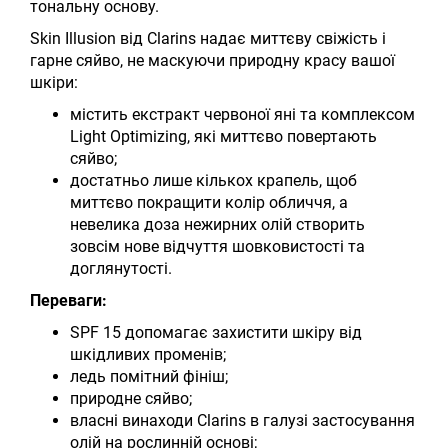
тональну основу.
Skin Illusion від Clarins надає миттєву свіжість і
гарне сяйво, не маскуючи природну красу вашої
шкіри:
містить екстракт червоної яні та комплексом
Light Optimizing, які миттєво повертають
сяйво;
достатньо лише кількох крапель, щоб
миттєво покращити колір обличчя, а
невелика доза нежирних олій створить
зовсім нове відчуття шовковистості та
доглянутості.
Переваги:
SPF 15 допомагає захистити шкіру від
шкідливих променів;
ледь помітний фініш;
природне сяйво;
власні винаходи Clarins в галузі застосування
олій на рослинній основі;