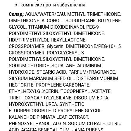
комплекс проти забруднення.
Склад:
AQUA/WATER/EAU. METHYL TRIMETHICONE.
DIMETHICONE. ALCOHOL. ISODODECANE. BUTYLENE
GLYCOL. TITANIUM DIOXIDE [NANO]. PEG-9
POLYDIMETHYLSILOXYETHYL DIMETHICONE.
HDI/TRIMETHYLOL HEXYLLACTONE
CROSSPOLYMER. Glycerin. DIMETHICONE/PEG-10/15
CROSSPOLYMER. POLYGLYCERYL-3
POLYDIMETHYLSILOXYETHYL DIMETHICONE.
SODIUM CHLORIDE. SQUALANE. ALUMINUM
HYDROXIDE. STEARIC ACID. PARFUM/FRAGRANCE.
SILYBUM MARIANUM SEED OIL. DISTEARDIMONIUM
HECTORITE. PROPYLENE CARBONATE.
ETHYLHEXYLGLYCERIN. TOCOPHERYL ACETATE.
TRIETHOXYCAPRYLYLSILANE. DISODIUM EDTA.
HYDROXYETHYL UREA. SYNTHETIC
FLUORPHLOGOPITE. DIPROPYLENE GLYCOL.
KALANCHOE PINNATA LEAF EXTRACT.
PHENOXYETHANOL. ALGIN. SODIUM CITRATE. CITRIC
ACID. ACACIA SENEGAL GUM. JANIA RUBENS