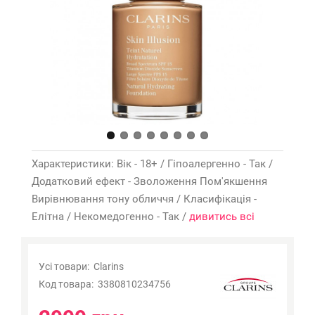
Характеристики: Вік - 18+ / Гіпоалергенно - Так /
Додатковий ефект - Зволоження Пом'якшення
Вирівнювання тону обличчя / Класифікація -
Елітна / Некомедогенно - Так /
дивитись всі
Усі товари:
Clarins
Код товара:
3380810234756