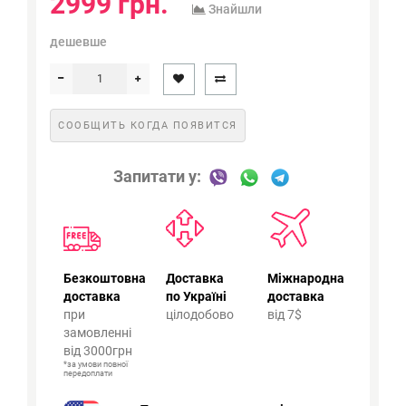
2999 грн.
Знайшли
дешевше
СООБЩИТЬ КОГДА ПОЯВИТСЯ
Запитати у:
Безкоштовна
Доставка
Міжнародна
доставка
по Україні
доставка
при
цілодобово
від 7$
замовленні
від 3000грн
*за умови повної
передоплати