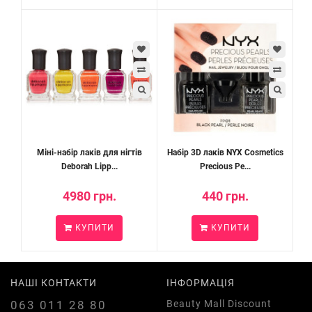
Міні-набір лаків для нігтів
Набір 3D лаків NYX Cosmetics
Deborah Lipp...
Precious Pe...
4980 грн.
440 грн.
КУПИТИ
КУПИТИ
НАШІ КОНТАКТИ
ІНФОРМАЦІЯ
063 011 28 80
Beauty Mall Discount