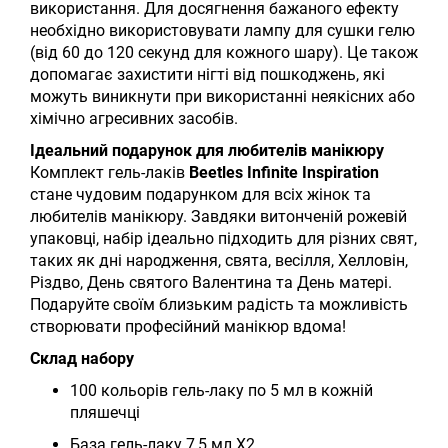
використання. Для досягнення бажаного ефекту
необхідно використовувати лампу для сушки гелю
(від 60 до 120 секунд для кожного шару). Це також
допомагає захистити нігті від пошкоджень, які
можуть виникнути при використанні неякісних або
хімічно агресивних засобів.
Ідеальний подарунок для любителів манікюру
Комплект гель-лаків
Beetles Infinite Inspiration
стане чудовим подарунком для всіх жінок та
любителів манікюру. Завдяки витонченій рожевій
упаковці, набір ідеально підходить для різних свят,
таких як дні народження, свята, весілля, Хелловін,
Різдво, День святого Валентина та День матері.
Подаруйте своїм близьким радість та можливість
створювати професійний манікюр вдома!
Склад набору
100 кольорів гель-лаку по 5 мл в кожній
пляшечці
База гель-лаку 7,5 мл X2