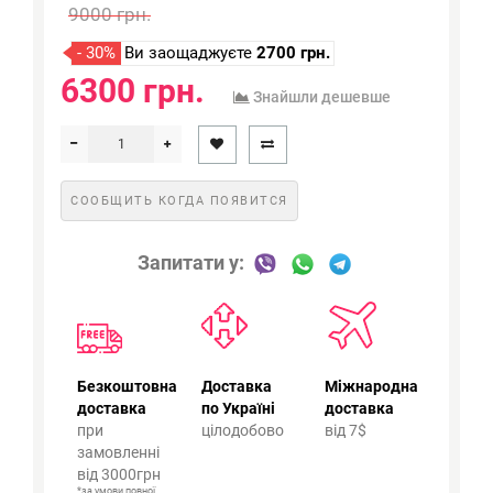
9000 грн.
- 30%
Ви заощаджуєте
2700 грн.
6300 грн.
Знайшли дешевше
СООБЩИТЬ КОГДА ПОЯВИТСЯ
Запитати у:
Безкоштовна
Доставка
Міжнародна
доставка
по Україні
доставка
при
цілодобово
від 7$
замовленні
від 3000грн
*за умови повної