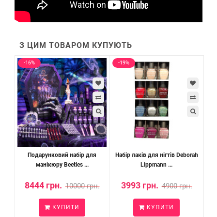
З ЦИМ ТОВАРОМ КУПУЮТЬ
-16%
-19%
Подарунковий набір для
Набір лаків для нігтів Deborah
манікюру Beetles ...
Lippmann ...
8444 грн.
3993 грн.
10000 грн.
4900 грн.
КУПИТИ
КУПИТИ