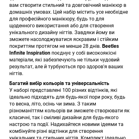
вам створити стильний та довговічний манікюр в
домашніх умовах. Цей набір містить усе необхідне
для професійного манікюру, будь то для
щоденного використання або для створення
унікального дизайну нігтів. Завдяки йому ви
зможете насолоджуватися яскравим і стійким
покриттям протягом не менше 28 днів.
Beetles
Infinite Inspiration
поєднує у собі високоякісні
матеріали, які забезпечують не тільки чудовий
результат, але й турбуються про здоров'я ваших
нігтів.
Багатий вибір кольорів та універсальність
У наборі представлені 100 різних відтінків, які
ідеально підходять для будь-якої пори року, будь
то весна, літо, осінь чи зима. З таким
різноманіттям кольорів ви зможете створювати як
класичні, так і сміливі дизайни для будь-якого
настрою та події. Надихайтеся новими ідеями та
комбінуйте різні відтінки для створення
унікальних та стильних нігтів. Комплект ідеально