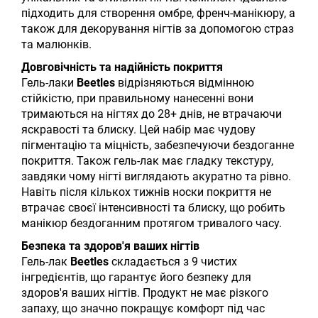
підходить для створення омбре, френч-манікюру, а
також для декорування нігтів за допомогою страз
та малюнків.
Довговічність та надійність покриття
Гель-лаки
Beetles
відрізняються відмінною
стійкістю, при правильному нанесенні вони
тримаються на нігтях до 28+ днів, не втрачаючи
яскравості та блиску. Цей набір має чудову
пігментацію та міцність, забезпечуючи бездоганне
покриття. Також гель-лак має гладку текстуру,
завдяки чому нігті виглядають акуратно та рівно.
Навіть після кількох тижнів носки покриття не
втрачає своєї інтенсивності та блиску, що робить
манікюр бездоганним протягом тривалого часу.
Безпека та здоров'я ваших нігтів
Гель-лак
Beetles
складається з 9 чистих
інгредієнтів, що гарантує його безпеку для
здоров'я ваших нігтів. Продукт не має різкого
запаху, що значно покращує комфорт під час