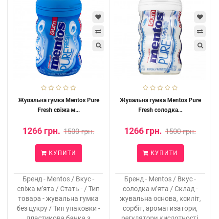
Жувальна гумка Mentos Pure
Жувальна гумка Mentos Pure
Fresh свіжа м...
Fresh солодка...
1266 грн.
1266 грн.
1500 грн.
1500 грн.
КУПИТИ
КУПИТИ
Бренд - Mentos / Вкус -
Бренд - Mentos / Вкус -
свіжа м’ята / Стать - / Тип
солодка м’ята / Склад -
товара - жувальна гумка
жувальна основа, ксиліт,
без цукру / Тип упаковки -
сорбіт, ароматизатори,
пластикова банка з
регулятори кислотності,