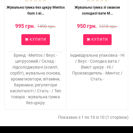
Жувальна гумка без цукру Mentos
Жувальна гумка зі смаком
Gum з ві...
солодкої вати M...
995 грн.
950 грн.
1490 грн.
1310 грн.
КУПИТИ
КУПИТИ
Бренд - Mentos / Вкус -
Індивідуальна упаковка - Ні
цитрусовий / Склад -
/ Вкус - Солодка вата /
підсолоджувачі (ксиліт,
Вміст цукру - Ні /
сорбіт), жувальна основа,
Производитель - Ментос /
ароматизатори, вітаміни,
Стать -
барвники, регулятори
кислотності / Стать - / Тип
товара - жувальна гумка
без цукру
Показано з 1 по 10 із 10 (1 сторінок)