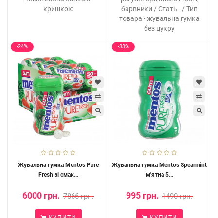
кришкою
барвники / Стать - / Тип
товара - жувальна гумка
без цукру
-24%
-33%
Жувальна гумка Mentos Pure
Жувальна гумка Mentos Spearmint
Fresh зі смак...
м'ятна 5...
6000 грн.
995 грн.
7866 грн.
1490 грн.
КУПИТИ
КУПИТИ