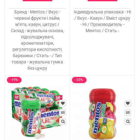
Бренд - Mentos / Вкус -
Індивідуальна упаковка - Ні
червоні фрукти і лайм,
/ Вкус - Кавун / Вміст цукру
м’ята, кавун, цитрус /
- Ні / Производитель -
Склад - жувальна основа,
Ментос / Стать -
підсолоджувачі,
ароматизатори,
регулятори кислотності,
барвники / Стать - / Тип
товара - жувальна гумка
без цукру
-19%
-33%