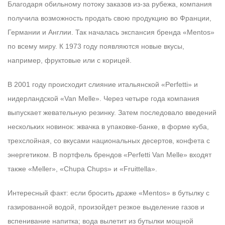
Благодаря обильному потоку заказов из-за рубежа, компания
получила возможность продать свою продукцию во Франции,
Германии и Англии. Так началась экспансия бренда «Mentos»
по всему миру. К 1973 году появляются новые вкусы,
например, фруктовые или с корицей.
В 2001 году происходит слияние итальянской «Perfetti» и
нидерландской «Van Melle». Через четыре года компания
выпускает жевательную резинку. Затем последовало введений
нескольких новинок: жвачка в упаковке-банке, в форме куба,
трехслойная, со вкусами национальных десертов, конфета с
энергетиком. В портфель брендов «Perfetti Van Melle» входят
также «Meller», «Chupa Chups» и «Fruittella».
Интересный факт: если бросить драже «Mentos» в бутылку с
газированной водой, произойдет резкое выделение газов и
вспенивание напитка; вода вылетит из бутылки мощной