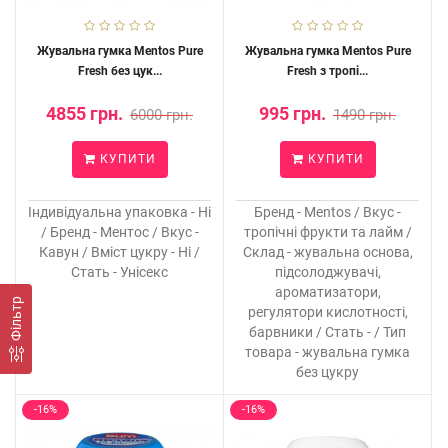
Жувальна гумка Mentos Pure
Жувальна гумка Mentos Pure
Fresh без цук...
Fresh з тропі...
4855 грн.
995 грн.
6000 грн.
1490 грн.
КУПИТИ
КУПИТИ
Індивідуальна упаковка - Ні
Бренд - Mentos / Вкус -
/ Бренд - Ментос / Вкус -
тропічні фрукти та лайм /
Кавун / Вміст цукру - Ні /
Склад - жувальна основа,
Стать - Унісекс
підсолоджувачі,
ароматизатори,
Фільтр
регулятори кислотності,
барвники / Стать - / Тип
товара - жувальна гумка
без цукру
-16%
-16%