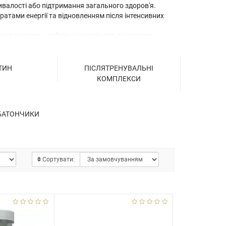
ивалості або підтримання загального здоров'я.
атами енергії та відновленням після інтенсивних
ані джерела необхідних нутрієнтів дозволяють
гнення поставлених цілей. Важливо зазначити, що
єднанні з правильно збалансованою дієтою та
ТИН
ПІСЛЯТРЕНУВАЛЬНІ
КОМПЛЕКСИ
 БАТОНЧИКИ
Сортувати: