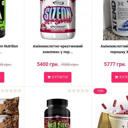
 Nutrition
Амінокислотно-креатиновий
Амінокислотний
.
комплекс у пор...
порошку Xt
5400 грн.
5777 грн.
8 грн.
7000 грн.
И
КУПИТИ
КУП
-10%