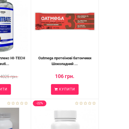
плекс HI-TECH
Oatmega протеїнові батончики
uti...
Шоколадний ...
106 грн.
4025 грн.
ИТИ
КУПИТИ
-22%