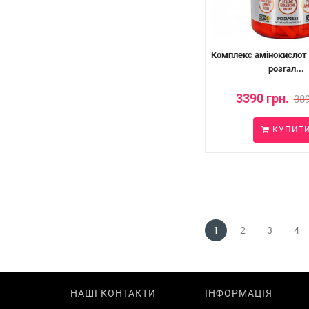
Комплекс амінокислот 
розгал...
3390 грн.
389
КУПИТ
1
2
3
4
НАШІ КОНТАКТИ
ІНФОРМАЦІЯ