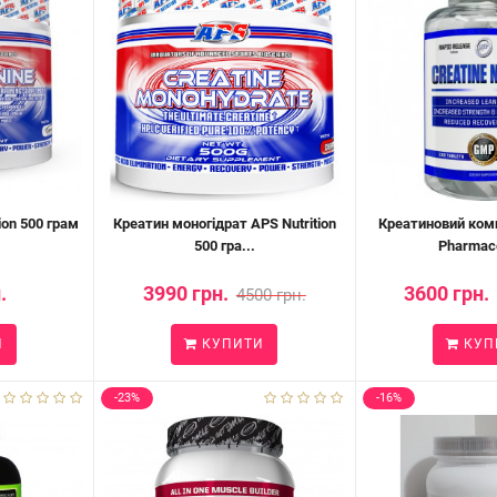
ion 500 грам
Креатин моногідрат APS Nutrition
Креатиновий ком
500 гра...
Pharmace
.
3990 грн.
3600 грн.
4500 грн.
И
КУПИТИ
КУП
-23%
-16%