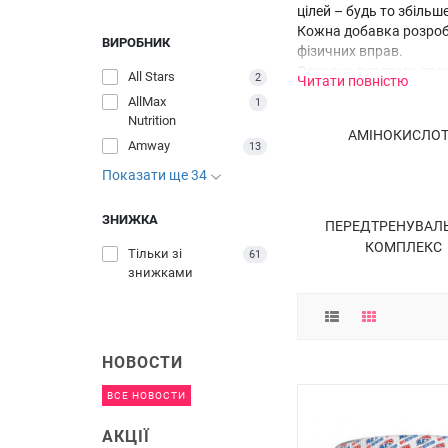
цілей – будь то збіль
Кожна добавка розробл
ВИРОБНИК
фізичних вправ.
Основна перевага спор
All Stars
2
Читати повністю
легко і швидко забезп
AllMax
1
для досягнення найкра
Nutrition
регулярною фізичною 
АМІНОКИСЛО
Amway
13
Показати ще 34
ЗНИЖКА
ПЕРЕДТРЕНУВАЛ
КОМПЛЕКС
Тільки зі
61
знижками
НОВОСТИ
ВСЕ НОВОСТИ
АКЦІЇ