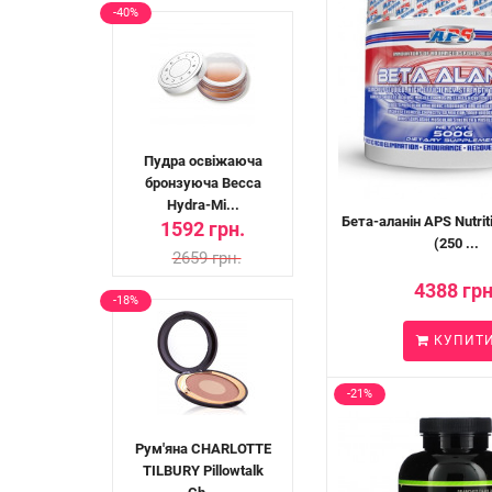
-40%
Пудра освіжаюча
бронзуюча Becca
Hydra-Mi...
Бета-аланін APS Nutrit
1592 грн.
(250 ...
2659 грн.
4388 грн
-18%
КУПИТ
-21%
Рум'яна CHARLOTTE
TILBURY Pillowtalk