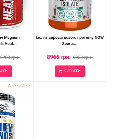
ач Magnum
Ізолят сироваткового протеїну NOW
ls Heat...
Sports...
8966 грн.
6200 грн.
9900 грн.
ИТИ
КУПИТИ