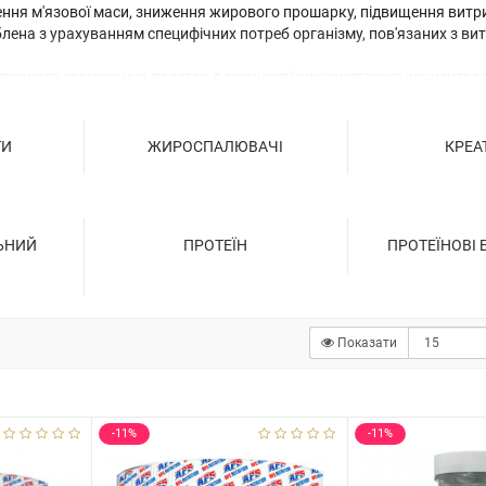
шення м'язової маси, зниження жирового прошарку, підвищення витр
ена з урахуванням специфічних потреб організму, пов'язаних з витр
тивного харчування полягає в зручності використання: концентров
ечувати організм всім необхідним для ефективних тренувань і дося
щих результатів спортивне харчування слід використовувати в по
активністю.
ТИ
ЖИРОСПАЛЮВАЧІ
КРЕА
ЬНИЙ
ПРОТЕЇН
ПРОТЕЇНОВІ
Показати
-11%
-11%