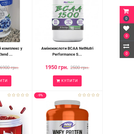
0
0
 комплекс у
Амінокислоти BCAA NetNutri
0
end ...
Performance S...
1950 грн.
6900 грн.
2500 грн.
ИТИ
КУПИТИ
-9%