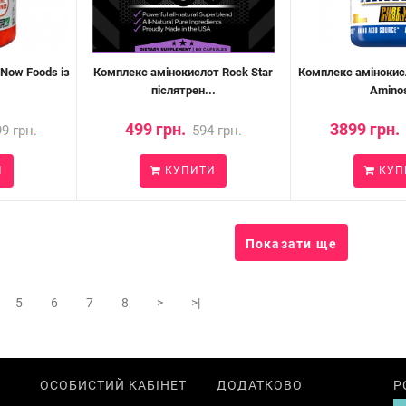
Now Foods із
Комплекс амінокислот Rock Star
Комплекс амінокис
післятрен...
Aminos
499 грн.
3899 грн.
9 грн.
594 грн.
И
КУПИТИ
КУП
Показати ще
5
6
7
8
>
>|
ОСОБИСТИЙ КАБІНЕТ
ДОДАТКОВО
Р