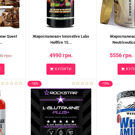
ном Quest
Жироспалювач Innovative Labs
Жироспалюв
..
Hellfire 15...
Neutriceutica
4990 грн.
5556 грн.
0 грн.
И
КУПИТИ
КУП
-16%
-19%