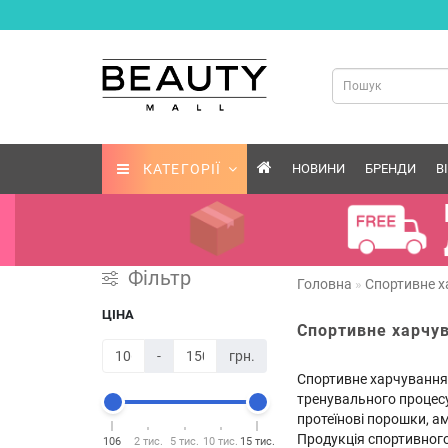
КАТЕГОРІЇ
НОВИНИ
БРЕНДИ
В
Фільтр
Головна
Спортивне 
ЦІНА
Спортивне харчу
-
грн.
Спортивне харчування 
тренувального процесу 
протеїнові порошки, ам
Продукція спортивного 
106
2 тис.
5 тис.
10 тис.
15 тис.