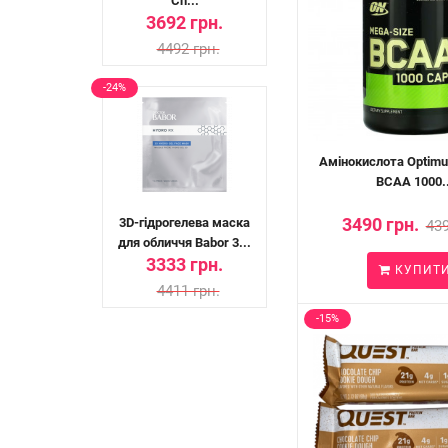
Ch...
3692 грн.
4492 грн.
-24%
Амінокислота Optimum
BCAA 1000..
3490 грн.
3D-гідрогелева маска
439
для обличчя Babor 3...
3333 грн.
КУПИТ
4411 грн.
-15%