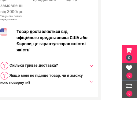
замовленні
від 3000грн
*за умови повної
передоплати
Товар доставляється від
офіційного представника США або
Європи, це гарантує справжність і
якість!
0
Скільки триває доставка?
Якщо мені не підійде товар, чи я зможу
0
його повернути?
0