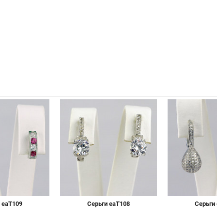
 eaT109
Серьги eaT108
Серьги