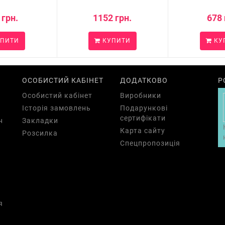
 грн.
1152 грн.
678 
ПИТИ
КУПИТИ
КУ
ОСОБИСТИЙ КАБІНЕТ
ДОДАТКОВО
Р
Особистий кабінет
Виробники
Історія замовлень
Подарункові
сертифікати
н
Закладки
Карта сайту
Розсилка
Спецпропозиція
а
я