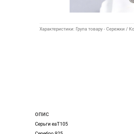
Характеристики: Група товару - Сережки / К
ОПИС
Серьги eaT105
Серебро 925