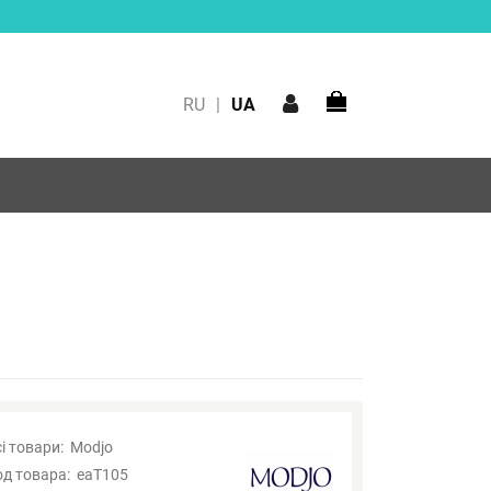
RU
|
UA
і товари:
Modjo
од товара:
eaT105