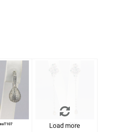
 eaT107
Серьги eaT106
Load more