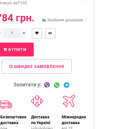
ртикул:
eaT105
784 грн.
Знайшли дешевше
КУПИТИ
ШВИДКЕ ЗАМОВЛЕННЯ
Запитати у:
Безкоштовна
Доставка
Міжнародна
доставка
по Україні
доставка
при
цілодобово
від 7$