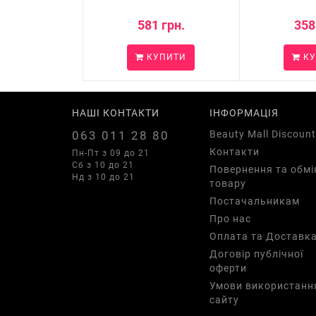
581 грн.
358
КУПИТИ
КУ
НАШІ КОНТАКТИ
ІНФОРМАЦІЯ
063 011 28 80
Beauty Mall Discount
Контакти
Пн-Пт з 09 до 21
Сб з 10 до 21
Повернення та обмі
Нд з 10 до 21
товару
Постачальникам
Про нас
Оплата та Доставк
Договір публічної
оферти
Умови використанн
сайту