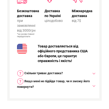
Безкоштовна
Доставка
Міжнародна
доставка
по Україні
доставка
при
цілодобово
від 7$
замовленні
від 3000грн
*за умови повної
передоплати
Товар доставляється від
офіційного представника США
або Європи, це гарантує
справжність і якість!
Скільки триває доставка?
Якщо мені не підійде товар, чи я зможу його
повернути?