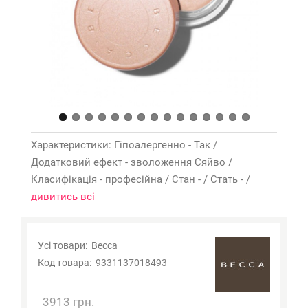
Характеристики: Гіпоалергенно - Так /
Додатковий ефект - зволоження Сяйво /
Класифікація - професійна / Стан - / Стать - /
дивитись всі
Вага коректора під очима Becca 2,3 г: 9331137018493,
4,5 г: 9331137018493,
Усі товари:
Becca
Код товара:
9331137018493
3913 грн.