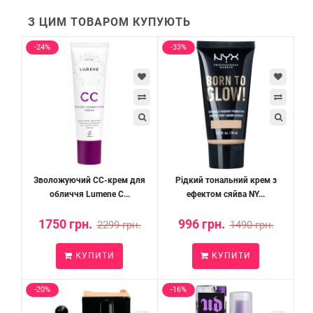
З ЦИМ ТОВАРОМ КУПУЮТЬ
-24%
-33%
Зволожуючий СС-крем для
Рідкий тональний крем з
обличчя Lumene C...
ефектом сяйва NY...
1750 грн.
996 грн.
2299 грн.
1490 грн.
КУПИТИ
КУПИТИ
-20%
-16%