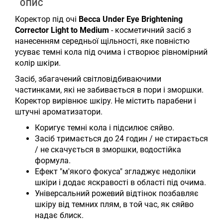
ОПИС
Коректор під очі
Becca Under Eye Brightening
Corrector Light to Medium
- косметичний засіб з
нанесенням середньої щільності, яке повністю
усуває темні кола під очима і створює рівномірний
колір шкіри.
Засіб, збагачений світловідбиваючими
частинками, які не забивається в пори і зморшки.
Коректор вирівнює шкіру. Не містить парабени і
штучні ароматизатори.
Коригує темні кола і підсилює сяйво.
Засіб тримається до 24 годин / не стирається
/ не скачується в зморшки, водостійка
формула.
Ефект "м'якого фокуса" згладжує недоліки
шкіри і додає яскравості в області під очима.
Універсальний рожевий відтінок позбавляє
шкіру від темних плям, в той час, як сяйво
надає блиск.