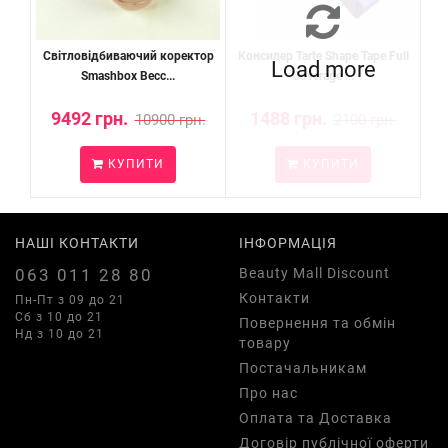
Світловідбиваючий коректор
Консилер Tarte Shape Tape Full
Load more
Smashbox Becc...
Coverage ...
9492 грн.
1488 грн.
10900 грн.
2100 грн.
КУПИТИ
КУПИТИ
НАШІ КОНТАКТИ
ІНФОРМАЦІЯ
063 011 28 80
Beauty Mall Discount
Контакти
Пн-Пт з 09 до 21
Сб з 10 до 21
Повернення та обмін
Нд з 10 до 21
товару
Постачальникам
Про нас
Оплата та Доставка
Договір публічної оферти