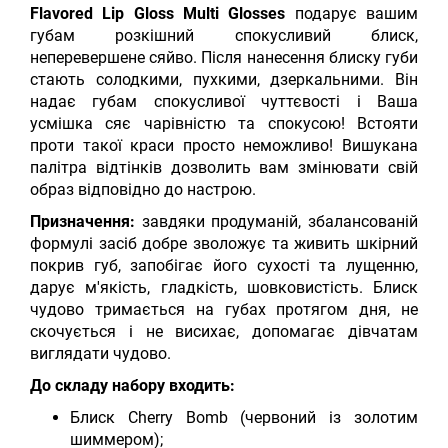
Flavored Lip Gloss Multi Glosses
подарує вашим
губам розкішний спокусливий блиск,
неперевершене сяйво. Після нанесення блиску губи
стають солодкими, пухкими, дзеркальними. Він
надає губам спокусливої ​​чуттєвості і Ваша
усмішка сяє чарівністю та спокусою! Встояти
проти такої краси просто неможливо! Вишукана
палітра відтінків дозволить вам змінювати свій
образ відповідно до настрою.
Призначення:
завдяки продуманій, збалансованій
формулі засіб добре зволожує та живить шкірний
покрив губ, запобігає його сухості та лущенню,
дарує м'якість, гладкість, шовковистість. Блиск
чудово тримається на губах протягом дня, не
скочується і не висихає, допомагає дівчатам
виглядати чудово.
До складу набору входить:
Блиск Cherry Bomb (червоний із золотим
шиммером);