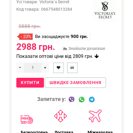
Усі товари:
Victoria`s Secret
Код товара:
0667548013284
3888 грн.
- 23%
Ви заощаджуєте
900 грн.
2988 грн.
Знайшли дешевше
Показати оптові ціни від 2809 грн.
КУПИТИ
ШВИДКЕ ЗАМОВЛЕННЯ
Запитати у:
Безкоштовна
Доставка
Міжнародна