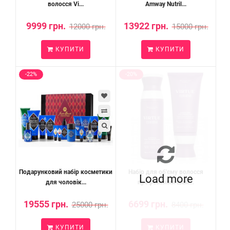
волосся Vi...
Amway Nutril...
9999 грн.
13922 грн.
12000 грн.
15000 грн.
КУПИТИ
КУПИТИ
-22%
-20%
Подарунковий набір косметики
Набір для об'єму волосся
Load more
для чоловік...
професійний шам...
19555 грн.
6699 грн.
25000 грн.
8400 грн.
КУПИТИ
КУПИТИ