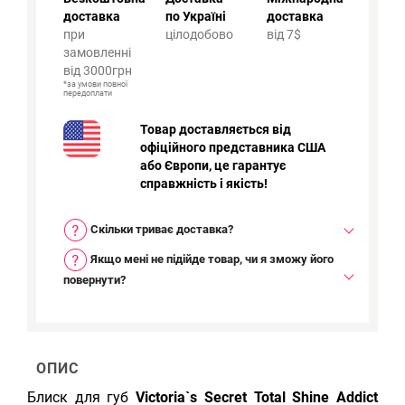
доставка
по Україні
доставка
при
цілодобово
від 7$
замовленні
від 3000грн
*за умови повної
передоплати
Товар доставляється від
офіційного представника США
або Європи, це гарантує
справжність і якість!
Скільки триває доставка?
Якщо мені не підійде товар, чи я зможу його
повернути?
ОПИС
Блиск для губ
Victoria`s Secret Total Shine Addict